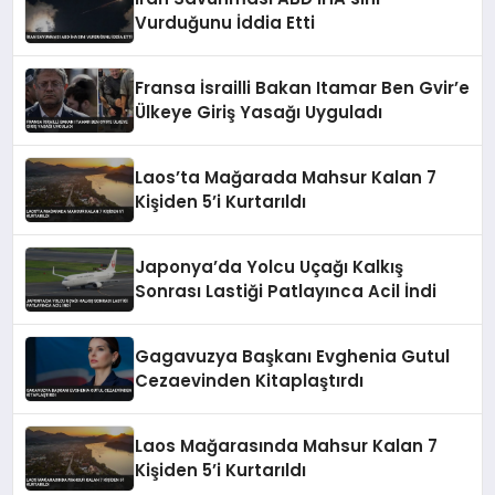
Vurduğunu İddia Etti
Fransa İsrailli Bakan Itamar Ben Gvir’e
Ülkeye Giriş Yasağı Uyguladı
Laos’ta Mağarada Mahsur Kalan 7
Kişiden 5’i Kurtarıldı
Japonya’da Yolcu Uçağı Kalkış
Sonrası Lastiği Patlayınca Acil İndi
Gagavuzya Başkanı Evghenia Gutul
Cezaevinden Kitaplaştırdı
Laos Mağarasında Mahsur Kalan 7
Kişiden 5’i Kurtarıldı