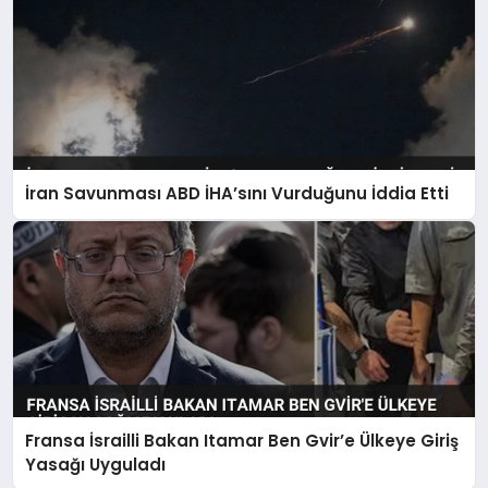
İran Savunması ABD İHA’sını Vurduğunu İddia Etti
Fransa İsrailli Bakan Itamar Ben Gvir’e Ülkeye Giriş
Yasağı Uyguladı