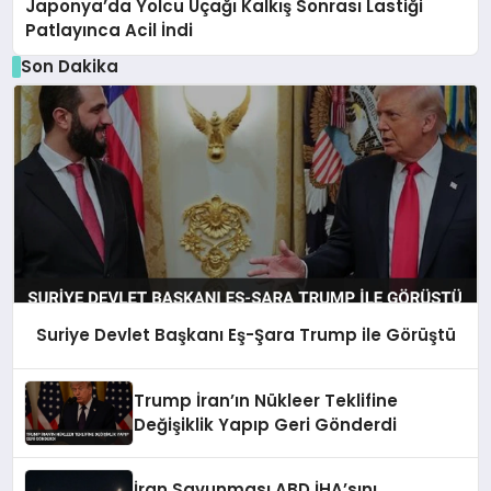
Japonya’da Yolcu Uçağı Kalkış Sonrası Lastiği
Patlayınca Acil İndi
Son Dakika
Suriye Devlet Başkanı Eş-Şara Trump ile Görüştü
Trump İran’ın Nükleer Teklifine
Değişiklik Yapıp Geri Gönderdi
İran Savunması ABD İHA’sını