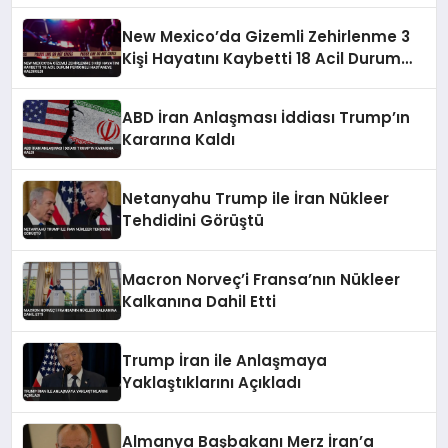
New Mexico’da Gizemli Zehirlenme 3
Kişi Hayatını Kaybetti 18 Acil Durum
Personeli Hastaneye Kaldırıldı
ABD İran Anlaşması İddiası Trump’ın
Kararına Kaldı
Netanyahu Trump ile İran Nükleer
Tehdidini Görüştü
Macron Norveç’i Fransa’nın Nükleer
Kalkanına Dahil Etti
Trump İran ile Anlaşmaya
Yaklaştıklarını Açıkladı
Almanya Başbakanı Merz İran’a