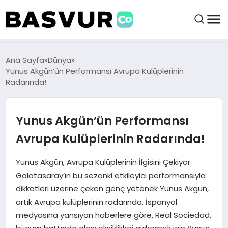
BAŞVURULAR
Ana Sayfa
Dünya
Yunus Akgün’ün Performansı Avrupa Kulüplerinin
Radarında!
BAYILIKLER
Yunus Akgün’ün Performansı
HABERLER
Avrupa Kulüplerinin Radarında!
İŞ FIKIRLERI
Yunus Akgün, Avrupa Kulüplerinin İlgisini Çekiyor
Galatasaray’ın bu sezonki etkileyici performansıyla
KRIPTO HABER
dikkatleri üzerine çeken genç yetenek Yunus Akgün,
artık Avrupa kulüplerinin radarında. İspanyol
medyasına yansıyan haberlere göre, Real Sociedad,