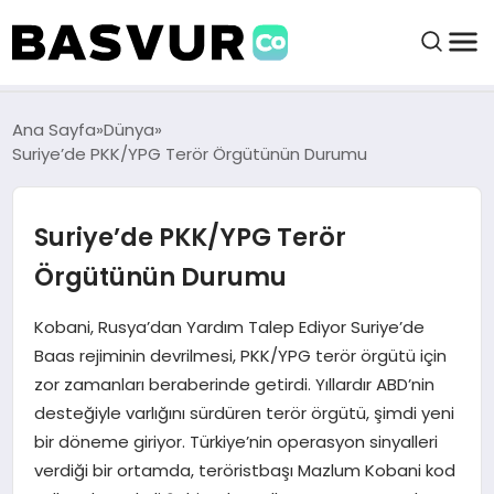
felix markets 360
felix markets app
felix markets forex
felix markets online
felix markets güvenilir mi
BAŞVURULAR
Ana Sayfa
Dünya
Suriye’de PKK/YPG Terör Örgütünün Durumu
BAYILIKLER
Suriye’de PKK/YPG Terör
HABERLER
Örgütünün Durumu
İŞ FIKIRLERI
Kobani, Rusya’dan Yardım Talep Ediyor Suriye’de
Baas rejiminin devrilmesi, PKK/YPG terör örgütü için
zor zamanları beraberinde getirdi. Yıllardır ABD’nin
KRIPTO HABER
desteğiyle varlığını sürdüren terör örgütü, şimdi yeni
bir döneme giriyor. Türkiye’nin operasyon sinyalleri
verdiği bir ortamda, teröristbaşı Mazlum Kobani kod