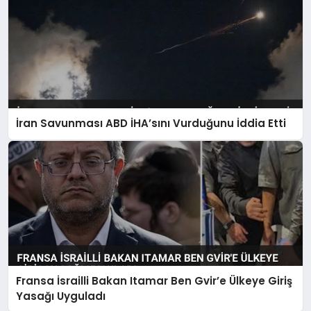
İran Savunması ABD İHA’sını Vurduğunu İddia Etti
Fransa İsrailli Bakan Itamar Ben Gvir’e Ülkeye Giriş
Yasağı Uyguladı