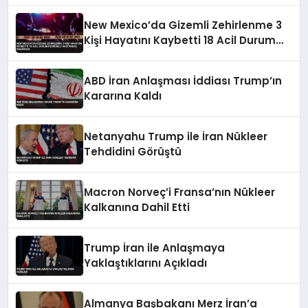
New Mexico’da Gizemli Zehirlenme 3
Kişi Hayatını Kaybetti 18 Acil Durum
Personeli Hastaneye Kaldırıldı
ABD İran Anlaşması İddiası Trump’ın
Kararına Kaldı
Netanyahu Trump ile İran Nükleer
Tehdidini Görüştü
Macron Norveç’i Fransa’nın Nükleer
Kalkanına Dahil Etti
Trump İran ile Anlaşmaya
Yaklaştıklarını Açıkladı
Almanya Başbakanı Merz İran’a