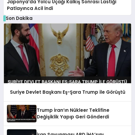
Japonya’da Yolcu Uçağı Kalkış Sonrası Lastiği
Patlayınca Acil İndi
Son Dakika
Suriye Devlet Başkanı Eş-Şara Trump ile Görüştü
Trump İran’ın Nükleer Teklifine
Değişiklik Yapıp Geri Gönderdi
İran Savunması ABD İHA’sını