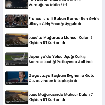
Vurduğunu İddia Etti
Fransa İsrailli Bakan Itamar Ben Gvir’e
Ülkeye Giriş Yasağı Uyguladı
Laos’ta Mağarada Mahsur Kalan 7
Kişiden 5’i Kurtarıldı
Japonya’da Yolcu Uçağı Kalkış
Sonrası Lastiği Patlayınca Acil İndi
Gagavuzya Başkanı Evghenia Gutul
Cezaevinden Kitaplaştırdı
Laos Mağarasında Mahsur Kalan 7
Kişiden 5’i Kurtarıldı