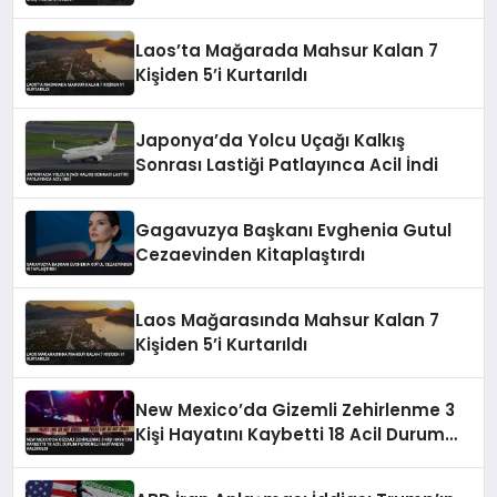
Laos’ta Mağarada Mahsur Kalan 7
Kişiden 5’i Kurtarıldı
Japonya’da Yolcu Uçağı Kalkış
Sonrası Lastiği Patlayınca Acil İndi
Gagavuzya Başkanı Evghenia Gutul
Cezaevinden Kitaplaştırdı
Laos Mağarasında Mahsur Kalan 7
Kişiden 5’i Kurtarıldı
New Mexico’da Gizemli Zehirlenme 3
Kişi Hayatını Kaybetti 18 Acil Durum
Personeli Hastaneye Kaldırıldı