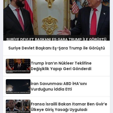
Suriye Devlet Başkanı Eş-Şara Trump ile Görüştü
Trump İran’ın Nükleer Teklifine
Değişiklik Yapıp Geri Gönderdi
İran Savunması ABD İHA’sını
Vurduğunu İddia Etti
Fransa İsrailli Bakan Itamar Ben Gvir’e
Ülkeye Giriş Yasağı Uyguladı