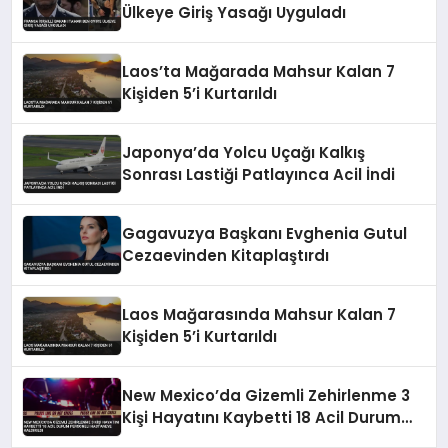
Ülkeye Giriş Yasağı Uyguladı
Laos’ta Mağarada Mahsur Kalan 7
Kişiden 5’i Kurtarıldı
Japonya’da Yolcu Uçağı Kalkış
Sonrası Lastiği Patlayınca Acil İndi
Gagavuzya Başkanı Evghenia Gutul
Cezaevinden Kitaplaştırdı
Laos Mağarasında Mahsur Kalan 7
Kişiden 5’i Kurtarıldı
New Mexico’da Gizemli Zehirlenme 3
Kişi Hayatını Kaybetti 18 Acil Durum
Personeli Hastaneye Kaldırıldı