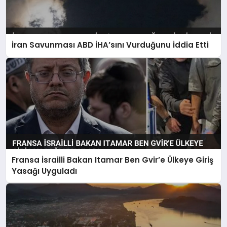
İran Savunması ABD İHA’sını Vurduğunu İddia Etti
Fransa İsrailli Bakan Itamar Ben Gvir’e Ülkeye Giriş
Yasağı Uyguladı