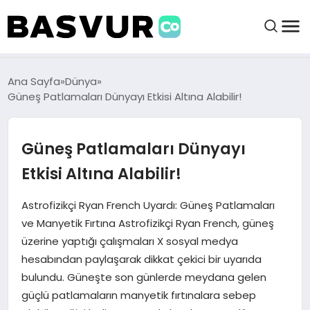
BAŞVURULAR
Ana Sayfa
Dünya
Güneş Patlamaları Dünyayı Etkisi Altına Alabilir!
BAYILIKLER
Güneş Patlamaları Dünyayı
HABERLER
Etkisi Altına Alabilir!
İŞ FIKIRLERI
Astrofizikçi Ryan French Uyardı: Güneş Patlamaları
ve Manyetik Fırtına Astrofizikçi Ryan French, güneş
üzerine yaptığı çalışmaları X sosyal medya
KRIPTO HABER
hesabından paylaşarak dikkat çekici bir uyarıda
bulundu. Güneşte son günlerde meydana gelen
güçlü patlamaların manyetik fırtınalara sebep