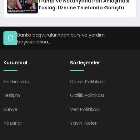
Trump ve Netanyahu İran Anlaşması
Taslağı Üzerine Telefonda Görüştü
Banka başvurularından burs ve yardım
başvurularına...
Kurumsal
Sözleşmeler
Hakkımızda
Çerez Politikası
İletişim
Gizlilik Politikası
Künye
Veri Politikası
Yazarlar
Yayın İlkeleri