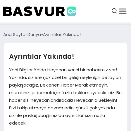
BAŞVURULAR
Ana Sayfa
Dünya
Ayrıntılar Yakında!
BAYILIKLER
Ayrıntılar Yakında!
HABERLER
Yeni Bilgiler Yolda Heyecan verici bir haberimiz var!
Yakında, sizlere çok özel bir gelişmeyle ilgili detayları
paylaşacağız. Beklenen Haber Merak etmeyin,
İŞ FIKIRLERI
merakınızı gidermek için fazla beklemeyeceksiniz. Bu
haber sizi heyecanlandıracak! Heyecanla Bekleyin!
KRIPTO HABER
Bizi takip etmeye devam edin, çünkü çok yakında
sizinle paylaşacağımız bu ayrıntılar sizi mutlu
edecek!