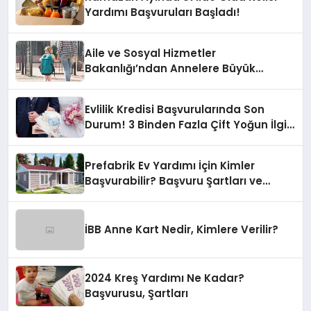
Yardımı Başvuruları Başladı!
Aile ve Sosyal Hizmetler
Bakanlığı’ndan Annelere Büyük
Destek! Okula Giden Çocuklar İçin
5330 TL Yardım
Evlilik Kredisi Başvurularında Son
Durum! 3 Binden Fazla Çift Yoğun İlgi
Gösterdi
Prefabrik Ev Yardımı İçin Kimler
Başvurabilir? Başvuru Şartları ve
Sürecini Öğrenin
İBB Anne Kart Nedir, Kimlere Verilir?
2024 Kreş Yardımı Ne Kadar?
Başvurusu, Şartları