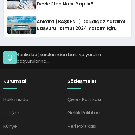
Devlet’ten Nasıl Yapılır?
Ankara (BAŞKENT) Doğalgaz Yardımı
Başvuru Formu! 2024 Yardım İçin
Başvuru Şartları Nelerdir? Nasıl Alınır?
Banka başvurularından burs ve yardım
başvurularına...
Kurumsal
Sözleşmeler
Hakkımızda
Çerez Politikası
İletişim
Gizlilik Politikası
Künye
Veri Politikası