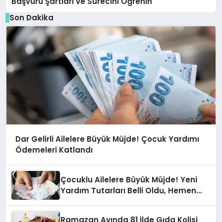
Başvuru Şartları ve Sürecini Öğrenin
Son Dakika
Dar Gelirli Ailelere Büyük Müjde! Çocuk Yardımı
Ödemeleri Katlandı
Çocuklu Ailelere Büyük Müjde! Yeni
Yardım Tutarları Belli Oldu, Hemen
Başvurun!
Ramazan Ayında 81 İlde Gıda Kolisi