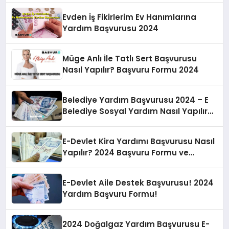
Evden İş Fikirlerim Ev Hanımlarına
Yardım Başvurusu 2024
Müge Anlı İle Tatlı Sert Başvurusu
Nasıl Yapılır? Başvuru Formu 2024
Belediye Yardım Başvurusu 2024 – E
Belediye Sosyal Yardım Nasıl Yapılır?
Para, Gıda, Eğitim Sosyal Yardımları!
İşte 2024 Belediye Yardımına Dair
E-Devlet Kira Yardımı Başvurusu Nasıl
Detaylar…
Yapılır? 2024 Başvuru Formu ve
Şartları!
E-Devlet Aile Destek Başvurusu! 2024
Yardım Başvuru Formu!
2024 Doğalgaz Yardım Başvurusu E-