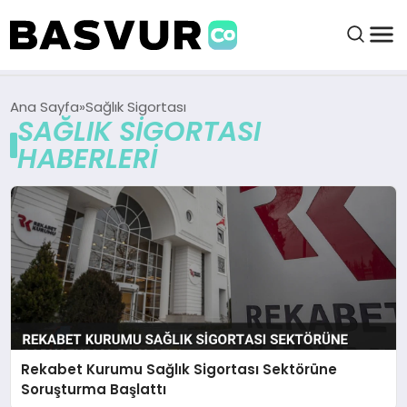
felix markets 360
felix markets app
felix markets forex
felix markets online
felix markets güvenilir mi
BAŞVURULAR
Ana Sayfa
Sağlık Sigortası
SAĞLIK SIGORTASI
HABERLERI
BAYILIKLER
HABERLER
İŞ FIKIRLERI
KRIPTO HABER
Rekabet Kurumu Sağlık Sigortası Sektörüne
Soruşturma Başlattı