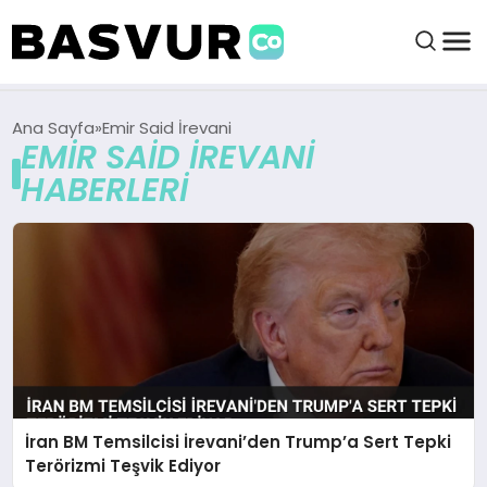
BAŞVURULAR
Ana Sayfa
Emir Said İrevani
EMIR SAID İREVANI
HABERLERI
BAYILIKLER
HABERLER
İŞ FIKIRLERI
KRIPTO HABER
İran BM Temsilcisi İrevani’den Trump’a Sert Tepki
Terörizmi Teşvik Ediyor