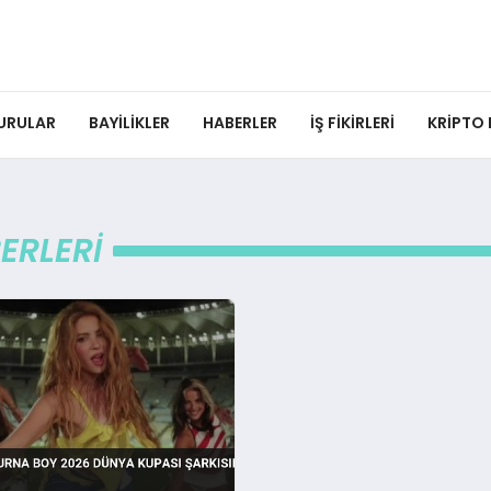
URULAR
BAYILIKLER
HABERLER
İŞ FIKIRLERI
KRIPTO
ERLERI