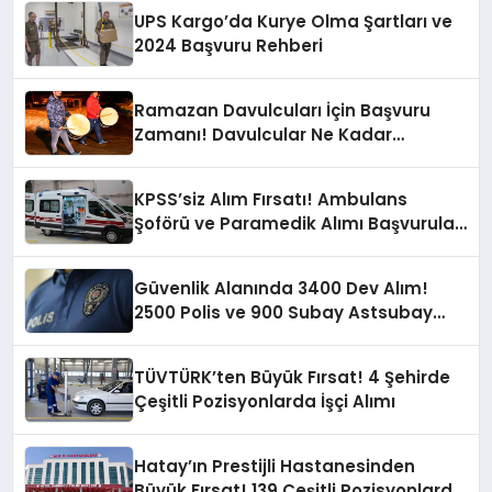
UPS Kargo’da Kurye Olma Şartları ve
2024 Başvuru Rehberi
Ramazan Davulcuları İçin Başvuru
Zamanı! Davulcular Ne Kadar
Kazanıyor?
KPSS’siz Alım Fırsatı! Ambulans
Şoförü ve Paramedik Alımı Başvuruları
Başladı
Güvenlik Alanında 3400 Dev Alım!
2500 Polis ve 900 Subay Astsubay
Alımı İçin Başvurular Başlıyor
TÜVTÜRK’ten Büyük Fırsat! 4 Şehirde
Çeşitli Pozisyonlarda İşçi Alımı
Hatay’ın Prestijli Hastanesinden
Büyük Fırsat! 139 Çeşitli Pozisyonlarda