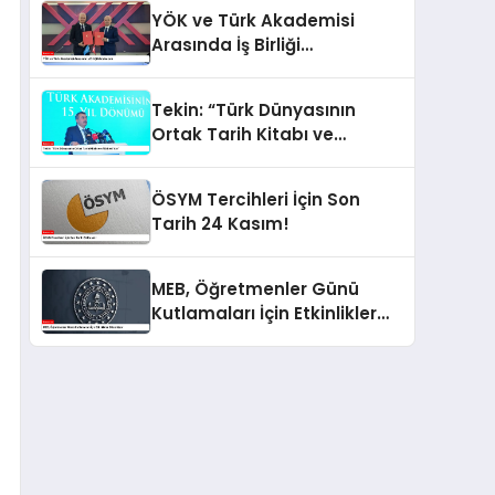
YÖK ve Türk Akademisi
Arasında İş Birliği
Mutabakatı
Tekin: “Türk Dünyasının
Ortak Tarih Kitabı ve
Alfabesi Var”
ÖSYM Tercihleri İçin Son
Tarih 24 Kasım!
MEB, Öğretmenler Günü
Kutlamaları İçin Etkinlikler
Düzenliyor