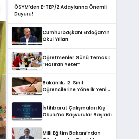
ÖSYM’den E-TEP/2 Adaylarına Önemli
Duyuru!
Cumhurbaşkanı Erdoğan’ın
Okul Yılları
Öğretmenler Günü Teması:
“Hatıran Yeter”
Bakanlık, 12. Sınıf
Öğrencilerine Yönelik Yeni
Dijital Modülü Tanıttı
İstihbarat Çalışmaları Kış
Okulu’na Başvurular Başladı
Milli Eğitim Bakanı’ndan