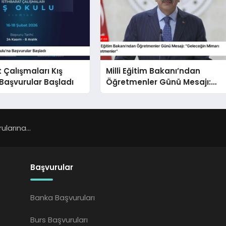
t Çalışmaları Kış
Milli Eğitim Bakanı’ndan
Başvurular Başladı
Öğretmenler Günü Mesajı:
“Geleceğin Mimarı
Öğretmenler”
larına...
Başvurular
Banka Başvuruları
Burs Başvuruları