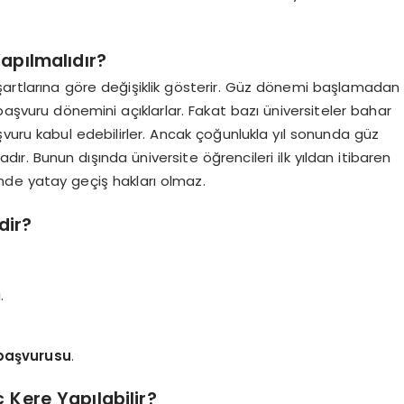
pılmalıdır?
n şartlarına göre değişiklik gösterir. Güz dönemi başlamadan
başvuru dönemini açıklarlar. Fakat bazı üniversiteler bahar
ru kabul edebilirler. Ancak çoğunlukla yıl sonunda güz
. Bunun dışında üniversite öğrencileri ilk yıldan itibaren
inde yatay geçiş hakları olmaz.
dir?
.
başvurusu
.
 Kere Yapılabilir?