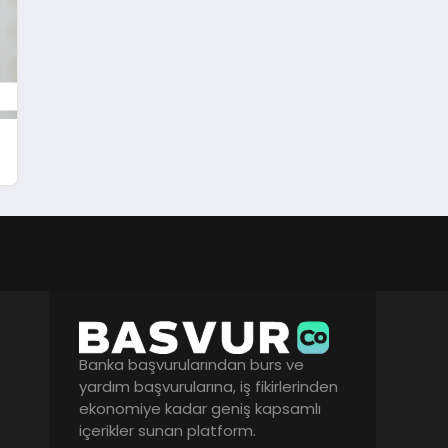
Banka başvurularından burs ve
yardım başvurularına, iş fikirlerinden
ekonomiye kadar geniş kapsamlı
içerikler sunan platform.