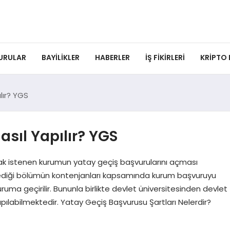
URULAR
BAYILIKLER
HABERLER
İŞ FIKIRLERI
KRIPTO
lır? YGS
sıl Yapılır? YGS
k istenen kurumun yatay geçiş başvurularını açması
tediği bölümün kontenjanları kapsamında kurum başvuruyu
uma geçirilir. Bununla birlikte devlet üniversitesinden devlet
apılabilmektedir. Yatay Geçiş Başvurusu Şartları Nelerdir?