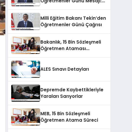
Öğretmenler Günü Mesajı:
“Geleceğin Mimarı
Öğretmenler”
Milli Eğitim Bakanı Tekin’den
Öğretmenler Günü Çağrısı
Bakanlık, 15 Bin Sözleşmeli
Öğretmen Ataması
Yapacak
ALES Sınavı Detayları
Depremde Kaybettikleriyle
Yaraları Sarıyorlar
MEB, 15 Bin Sözleşmeli
Öğretmen Atama Süreci