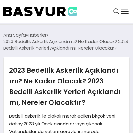
felix markets 360
felix markets app
felix markets forex
felix markets online
felix markets güvenilir mi
BAŞVURULAR
Ana Sayfa
Haberler
2023 Bedellik Askerlik Açıklandı mı? Ne Kadar Olacak? 2023
Bedelli Askerlik Yerleri Açıklandı mı, Nereler Olacaktır?
BAYILIKLER
2023 Bedellik Askerlik Açıklandı
HABERLER
mı? Ne Kadar Olacak? 2023
İŞ FIKIRLERI
Bedelli Askerlik Yerleri Açıklandı
mı, Nereler Olacaktır?
KRIPTO HABER
Bedelli askerlik ile alakalı merak edilen birçok yeni
detay 2023 yılı Ocak ayında ortaya çıkacak.
Vatandaşlar da vatani görevlerini nerede