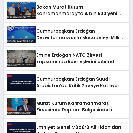
Bakan Murat Kurum
Kahramanmaraş’ta 4 bin 500 yeni
sosyal konut müjdesi verdi
Cumhurbaşkanı Erdoğan
Dezenformasyonla Mücadeleyi Millî
Güvenlik Meselesi İlan Etti
Emine Erdoğan NATO Zirvesi
kapsamında lider eşlerini ağırladı
Cumhurbaşkanı Erdoğan Suudi
Arabistan’da Kritik Zirveye Katılıyor
Murat Kurum Kahramanmaraş
Zirvesinde Deprem Bölgesindeki
Çalışmaları Anlattı
Emniyet Genel Müdürü Ali Fidan’dan