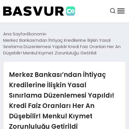
felix markets 360
felix markets app
felix markets forex
felix markets online
felix markets güvenilir mi
BAŞVURULAR
Ana Sayfa
Ekonomi
Merkez Bankası’ndan İhtiyaç Kredilerine İlişkin Yasal
Sınırlama Düzenlemesi Yapıldı! Kredi Faiz Oranları Her An
BAYILIKLER
Düşebilir! Menkul Kıymet Zorunluluğu Getirildi
HABERLER
Merkez Bankası’ndan İhtiyaç
Kredilerine İlişkin Yasal
İŞ FIKIRLERI
Sınırlama Düzenlemesi Yapıldı!
KRIPTO HABER
Kredi Faiz Oranları Her An
Düşebilir! Menkul Kıymet
Zorunluluğu Getirildi