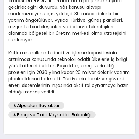
kapasiteli HVDC iletim koridoru
projesinin hayata
geçirileceğini duyurdu. Söz konusu altyapı
modernizasyonu için yaklaşık 30 milyar dolarlık bir
yatırım öngörülüyor. Ayrıca Türkiye, güneş panelleri,
rüzgâr türbini bileşenleri ve batarya teknolojileri
alanında bölgesel bir üretim merkezi olma stratejisini
sürdürüyor.
Kritik minerallerin tedariki ve işleme kapasitesinin
artırılması konusunda teknoloji odaklı ülkelerle iş birliği
yürüttüklerini belirten Bayraktar, enerji verimliliği
projeleri için 2030 yılına kadar 20 milyar dolarlık yatırım
planladıklarını ifade etti. Türkiye’nin temiz ve güvenli
enerji sistemlerinin inşasında aktif rol oynamaya hazır
olduğu mesajı verildi.
#Alparslan Bayraktar
#Enerji ve Tabii Kaynaklar Bakanlığı