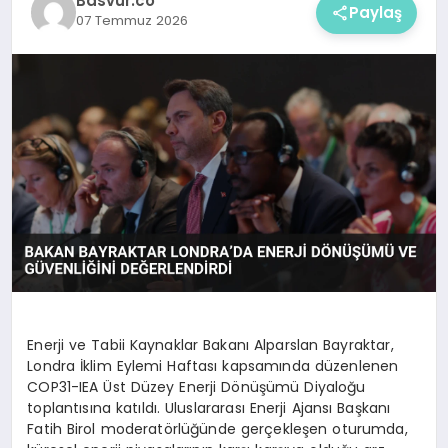
Basvur.co
Paylaş
07 Temmuz 2026
Enerji ve Tabii Kaynaklar Bakanı Alparslan Bayraktar,
Londra İklim Eylemi Haftası kapsamında düzenlenen
COP31-IEA Üst Düzey Enerji Dönüşümü Diyaloğu
toplantısına katıldı. Uluslararası Enerji Ajansı Başkanı
Fatih Birol moderatörlüğünde gerçekleşen oturumda,