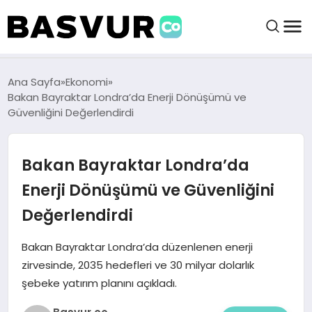
felix markets 360
felix markets app
felix markets forex
felix markets online
felix markets güvenilir mi
BAŞVURULAR
Ana Sayfa
Ekonomi
Bakan Bayraktar Londra’da Enerji Dönüşümü ve
Güvenliğini Değerlendirdi
BAYILIKLER
Bakan Bayraktar Londra’da
HABERLER
Enerji Dönüşümü ve Güvenliğini
İŞ FIKIRLERI
Değerlendirdi
KRIPTO HABER
Bakan Bayraktar Londra’da düzenlenen enerji
zirvesinde, 2035 hedefleri ve 30 milyar dolarlık
şebeke yatırım planını açıkladı.