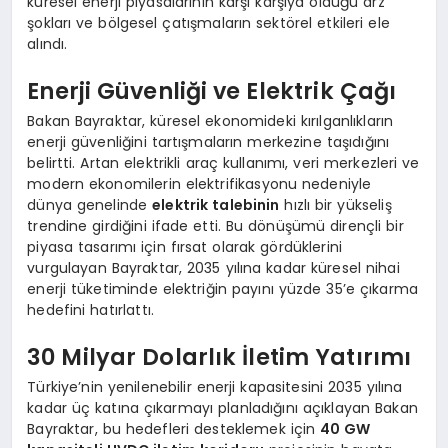
küresel enerji piyasalarının karşı karşıya olduğu arz
şokları ve bölgesel çatışmaların sektörel etkileri ele
alındı.
Enerji Güvenliği ve Elektrik Çağı
Bakan Bayraktar, küresel ekonomideki kırılganlıkların
enerji güvenliğini tartışmaların merkezine taşıdığını
belirtti. Artan elektrikli araç kullanımı, veri merkezleri ve
modern ekonomilerin elektrifikasyonu nedeniyle
dünya genelinde
elektrik talebinin
hızlı bir yükseliş
trendine girdiğini ifade etti. Bu dönüşümü dirençli bir
piyasa tasarımı için fırsat olarak gördüklerini
vurgulayan Bayraktar, 2035 yılına kadar küresel nihai
enerji tüketiminde elektriğin payını yüzde 35’e çıkarma
hedefini hatırlattı.
30 Milyar Dolarlık İletim Yatırımı
Türkiye’nin yenilenebilir enerji kapasitesini 2035 yılına
kadar üç katına çıkarmayı planladığını açıklayan Bakan
Bayraktar, bu hedefleri desteklemek için
40 GW