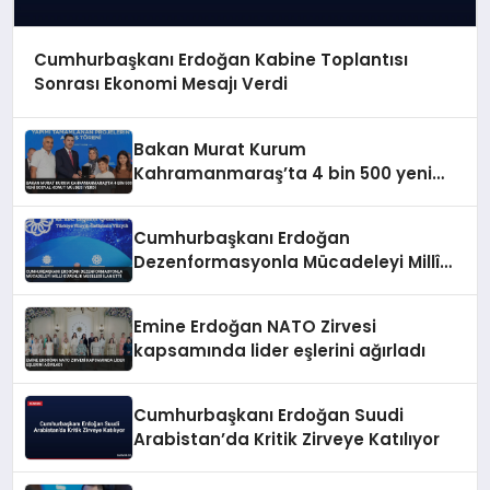
Cumhurbaşkanı Erdoğan Kabine Toplantısı
Sonrası Ekonomi Mesajı Verdi
Bakan Murat Kurum
Kahramanmaraş’ta 4 bin 500 yeni
sosyal konut müjdesi verdi
Cumhurbaşkanı Erdoğan
Dezenformasyonla Mücadeleyi Millî
Güvenlik Meselesi İlan Etti
Emine Erdoğan NATO Zirvesi
kapsamında lider eşlerini ağırladı
Cumhurbaşkanı Erdoğan Suudi
Arabistan’da Kritik Zirveye Katılıyor