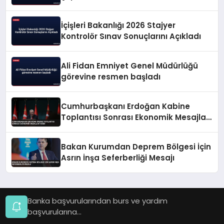
İçişleri Bakanlığı 2026 Stajyer
Kontrolör Sınav Sonuçlarını Açıkladı
Ali Fidan Emniyet Genel Müdürlüğü
görevine resmen başladı
Cumhurbaşkanı Erdoğan Kabine
Toplantısı Sonrası Ekonomik Mesajlar
Verdi
Bakan Kurumdan Deprem Bölgesi İçin
Asrın İnşa Seferberliği Mesajı
Banka başvurularından burs ve yardım
başvurularına...