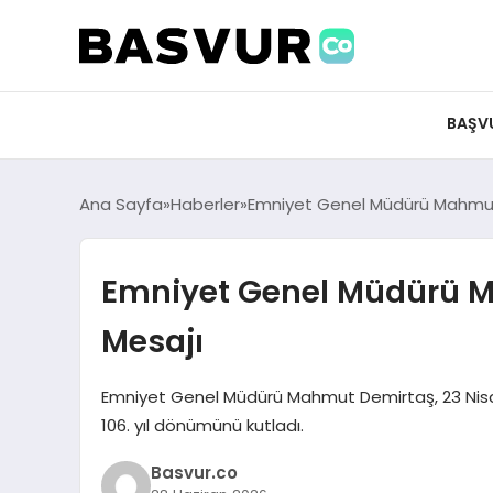
felix markets 360
felix markets app
felix markets forex
felix markets online
felix markets güvenilir mi
BAŞV
Ana Sayfa
Haberler
Emniyet Genel Müdürü Mahmut
Emniyet Genel Müdürü M
Mesajı
Emniyet Genel Müdürü Mahmut Demirtaş, 23 Nisan 
106. yıl dönümünü kutladı.
Basvur.co