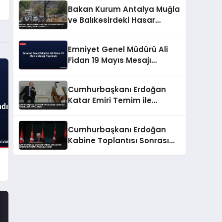
Bakan Kurum Antalya Muğla
ve Balıkesirdeki Hasar
Bilançosunu Paylaştı
Emniyet Genel Müdürü Ali
Fidan 19 Mayıs Mesajı
Yayınladı
Cumhurbaşkanı Erdoğan
Katar Emiri Temim ile
Doha’da bir araya geldi
Cumhurbaşkanı Erdoğan
Kabine Toplantısı Sonrası
Ekonomik Mesajlar Verdi