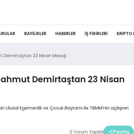
URULAR
BAYILIKLER
HABERLER
İŞ FIKIRLERI
KRIPTO
 Demirtaştan 23 Nisan Mesajı
ahmut Demirtaştan 23 Nisan
Ulusal Egemenlik ve Çocuk Bayramı ile TBMM’nin açılışının
0 Yorum Yapıldı
Paylaş