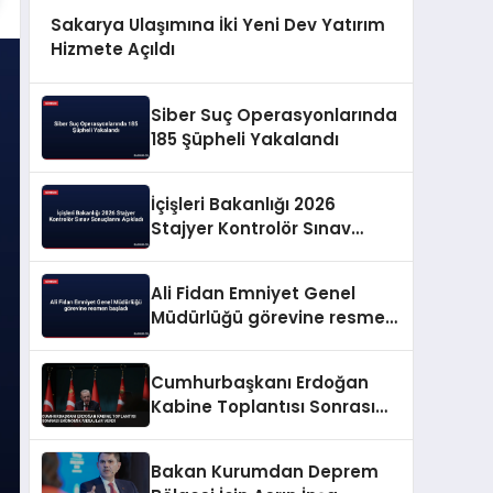
Sakarya Ulaşımına İki Yeni Dev Yatırım
Hizmete Açıldı
Siber Suç Operasyonlarında
185 Şüpheli Yakalandı
İçişleri Bakanlığı 2026
Stajyer Kontrolör Sınav
Sonuçlarını Açıkladı
Ali Fidan Emniyet Genel
Müdürlüğü görevine resmen
başladı
Cumhurbaşkanı Erdoğan
Kabine Toplantısı Sonrası
Ekonomik Mesajlar Verdi
Bakan Kurumdan Deprem