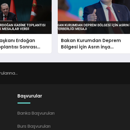
şkanı Erdoğan
Bakan Kurumdan Deprem
plantısı Sonrası
Bölgesi İçin Asrın İnşa
Mesajlar Verdi
Seferberliği Mesajı
larına...
Başvurular
Banka Başvuruları
Burs Başvuruları