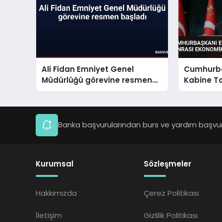
Ali Fidan Emniyet Genel
Cumhurba
Müdürlüğü görevine resmen
Kabine To
başladı
Ekonomik 
Banka başvurularından burs ve yardım başvuru
Kurumsal
Sözleşmeler
Hakkımızda
Çerez Politikası
İletişim
Gizlilik Politikası