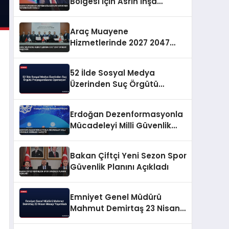
Bölgesi İçin Asrın İnşa
Seferberliği Mesajı
Araç Muayene
Hizmetlerinde 2027 2047
Dönemi Başlıyor
52 İlde Sosyal Medya
Üzerinden Suç Örgütü
Propagandasına
Operasyon
Erdoğan Dezenformasyonla
Mücadeleyi Milli Güvenlik
Meselesi İlan Etti
Bakan Çiftçi Yeni Sezon Spor
Güvenlik Planını Açıkladı
Emniyet Genel Müdürü
Mahmut Demirtaş 23 Nisan
Mesajı Yayımladı