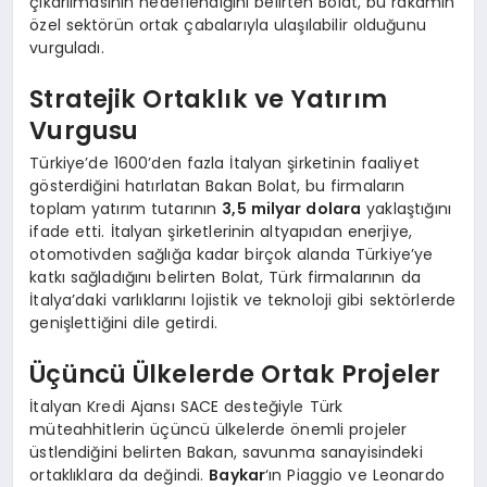
çıkarılmasının hedeflendiğini belirten Bolat, bu rakamın
özel sektörün ortak çabalarıyla ulaşılabilir olduğunu
vurguladı.
Stratejik Ortaklık ve Yatırım
Vurgusu
Türkiye’de 1600’den fazla İtalyan şirketinin faaliyet
gösterdiğini hatırlatan Bakan Bolat, bu firmaların
toplam yatırım tutarının
3,5 milyar dolara
yaklaştığını
ifade etti. İtalyan şirketlerinin altyapıdan enerjiye,
otomotivden sağlığa kadar birçok alanda Türkiye’ye
katkı sağladığını belirten Bolat, Türk firmalarının da
İtalya’daki varlıklarını lojistik ve teknoloji gibi sektörlerde
genişlettiğini dile getirdi.
Üçüncü Ülkelerde Ortak Projeler
İtalyan Kredi Ajansı SACE desteğiyle Türk
müteahhitlerin üçüncü ülkelerde önemli projeler
üstlendiğini belirten Bakan, savunma sanayisindeki
ortaklıklara da değindi.
Baykar
‘ın Piaggio ve Leonardo