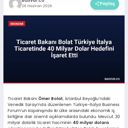
Basvur.co
Paylaş
26 Haziran 2026
Ticaret Bakanı
Ömer Bolat
, İstanbul Beyoğlu’ndaki
Venedik Sarayı’nda düzenlenen Türkiye-İtalya Business
Forum’un kapanışında iki ülke arasındaki ekonomik iş
birliğine dair önemli açıklamalarda bulundu. Mevcut 30
milyar dolarlık ticaret hacminin
40 milyar dolara