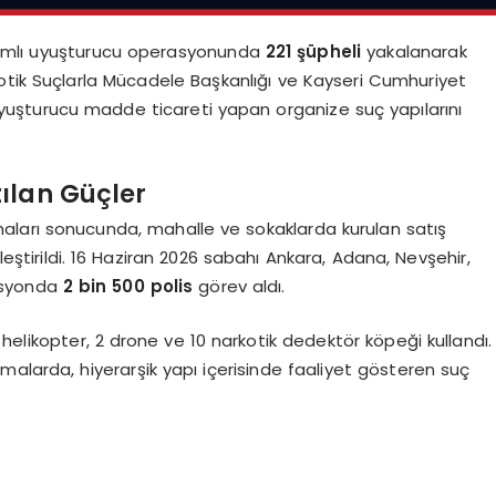
samlı uyuşturucu operasyonunda
221 şüpheli
yakalanarak
otik Suçlarla Mücadele Başkanlığı ve Kayseri Cumhuriyet
uyuşturucu madde ticareti yapan organize suç yapılarını
ılan Güçler
şmaları sonucunda, mahalle ve sokaklarda kurulan satış
eştirildi. 16 Haziran 2026 sabahı Ankara, Adana, Nevşehir,
rasyonda
2 bin 500 polis
görev aldı.
helikopter, 2 drone ve 10 narkotik dedektör köpeği kullandı.
alarda, hiyerarşik yapı içerisinde faaliyet gösteren suç