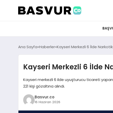
felix markets 360
felix markets app
felix markets forex
felix markets online
felix markets güvenilir mi
BAŞV
Ana Sayfa
Haberler
Kayseri Merkezli 6 İlde Narkot
Kayseri Merkezli 6 İlde N
Kayseri merkezli 6 ilde uyuşturucu ticareti yap
221 kişi gözaltına alındı.
Basvur.co
16 Haziran 2026