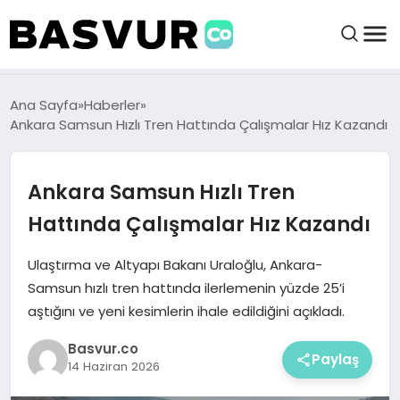
felix markets 360
felix markets app
felix markets forex
felix markets online
felix markets güvenilir mi
BAŞVURULAR
Ana Sayfa
Haberler
Ankara Samsun Hızlı Tren Hattında Çalışmalar Hız Kazandı
BAYILIKLER
Ankara Samsun Hızlı Tren
HABERLER
Hattında Çalışmalar Hız Kazandı
İŞ FIKIRLERI
Ulaştırma ve Altyapı Bakanı Uraloğlu, Ankara-
Samsun hızlı tren hattında ilerlemenin yüzde 25’i
aştığını ve yeni kesimlerin ihale edildiğini açıkladı.
KRIPTO HABER
Basvur.co
Paylaş
14 Haziran 2026