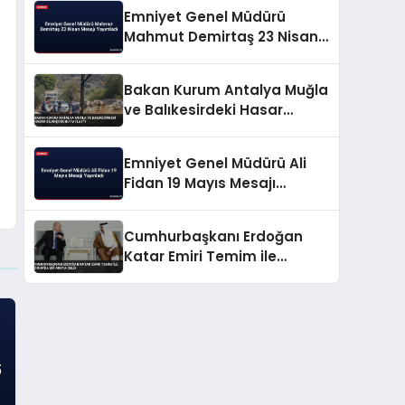
Emniyet Genel Müdürü
Mahmut Demirtaş 23 Nisan
Mesajı Yayımladı
Bakan Kurum Antalya Muğla
ve Balıkesirdeki Hasar
Bilançosunu Paylaştı
Emniyet Genel Müdürü Ali
Fidan 19 Mayıs Mesajı
Yayınladı
Cumhurbaşkanı Erdoğan
Katar Emiri Temim ile
Doha’da bir araya geldi