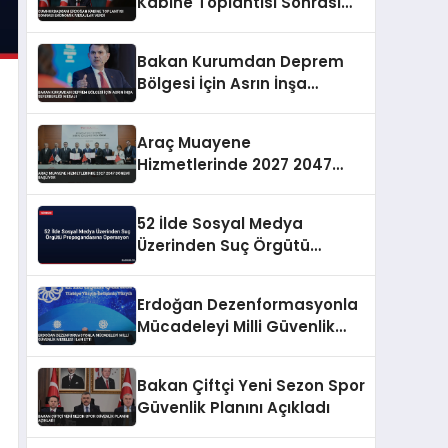
Kabine Toplantısı Sonrası
Ekonomik Mesajlar Verdi
Bakan Kurumdan Deprem
Bölgesi İçin Asrın İnşa
Seferberliği Mesajı
Araç Muayene
Hizmetlerinde 2027 2047
Dönemi Başlıyor
52 İlde Sosyal Medya
Üzerinden Suç Örgütü
Propagandasına
Operasyon
Erdoğan Dezenformasyonla
Mücadeleyi Milli Güvenlik
Meselesi İlan Etti
Bakan Çiftçi Yeni Sezon Spor
Güvenlik Planını Açıkladı