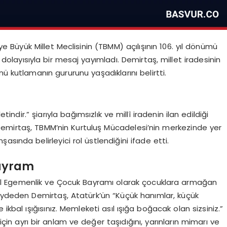
Büyük Millet Meclisinin (TBMM) açılışının 106. yıl dönümü
olayısıyla bir mesaj yayımladı. Demirtaş, millet iradesinin
ü kutlamanın gururunu yaşadıklarını belirtti.
tindir.” şiarıyla bağımsızlık ve millî iradenin ilan edildiği
Demirtaş, TBMM’nin Kurtuluş Mücadelesi’nin merkezinde yer
sında belirleyici rol üstlendiğini ifade etti.
ayram
sal Egemenlik ve Çocuk Bayramı olarak çocuklara armağan
kaydeden Demirtaş, Atatürk’ün “Küçük hanımlar, küçük
ve ikbal ışığısınız. Memleketi asıl ışığa boğacak olan sizsiniz.”
için ayrı bir anlam ve değer taşıdığını, yarınların mimarı ve