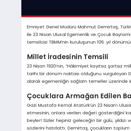
Emniyet Genel Müdürü Mahmut Demirtaş, Türkiye 
ile 23 Nisan Ulusal Egemenlik ve Çocuk Bayramı d
temsilcisi TBMM’nin kuruluşunun 106. yıl dönümün
Millet İradesinin Temsili
23 Nisan 1920’nin, “Hâkimiyet kayıtsız şartsız mille
tarihi bir dönüm noktası olduğunu vurgulayan 
alarak egemenliğin sağlam temeller üzerinde inşa
Çocuklara Armağan Edilen B
Gazi Mustafa Kemal Atatürk’ün 23 Nisan’ı Ulu
etmesinin, onlara verilen değeri gösterdiğini 
beyler! Sizler hepiniz geleceğin bir gülü, yıldızı 
sözlerini hatırlattı. Demirtaş, çocukların toplum 