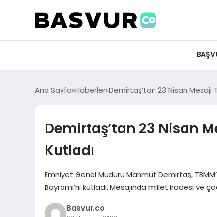
felix markets 360
felix markets app
felix markets forex
felix markets online
felix markets güvenilir mi
BAŞV
Ana Sayfa
Haberler
Demirtaş’tan 23 Nisan Mesajı TB
Demirtaş’tan 23 Nisan Me
Kutladı
Emniyet Genel Müdürü Mahmut Demirtaş, TBMM’nin
Bayramı’nı kutladı. Mesajında millet iradesi ve ç
Basvur.co