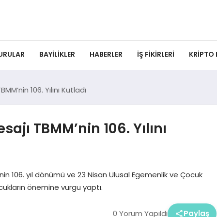
URULAR
BAYILIKLER
HABERLER
İŞ FIKIRLERI
KRIPTO
MM’nin 106. Yılını Kutladı
sajı TBMM’nin 106. Yılını
 106. yıl dönümü ve 23 Nisan Ulusal Egemenlik ve Çocuk
ocukların önemine vurgu yaptı.
0 Yorum Yapıldı
Paylaş