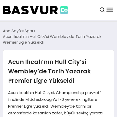
BAŞVURULAR
Ana Sayfa
Spor
Acun Ilıcalı’nın Hull City’si Wembley’de Tarih Yazarak
Premier Lig’e Yükseldi
BAYILIKLER
Acun Ilıcalı’nın Hull City’si
HABERLER
Wembley’de Tarih Yazarak
İŞ FIKIRLERI
Premier Lig’e Yükseldi
KRIPTO HABER
Acun Ilıcalı’nın Hull City’si, Championship play-off
finalinde Middlesbrough’u 1-0 yenerek İngiltere
Premier Lig’e yükseldi. Wembley’de tarihi bir
atmosferde kazanılan zafer, büyük sevinç yarattı.