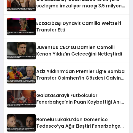
sözleşme imzalıyor maaşı 3.5 milyon
euroya çıkıyor
Eczacıbaşı Dynavit Camilla Weitzel’i
Transfer Etti
Juventus CEO’su Damien Comolli
Kenan Yıldız’ın Geleceğini Netleştirdi
Aziz Yıldırım’dan Premier Lig’e Bomba
Transfer Osimhen’in Gözdesi Calvin
Bassey Fenerbahçe’de
Galatasaraylı Futbolcular
Fenerbahçe’nin Puan Kaybettiği Anı
Anlattı
Romelu Lukaku’dan Domenico
Tedesco’ya Ağır Eleştiri Fenerbahçe
Transfer İddiası