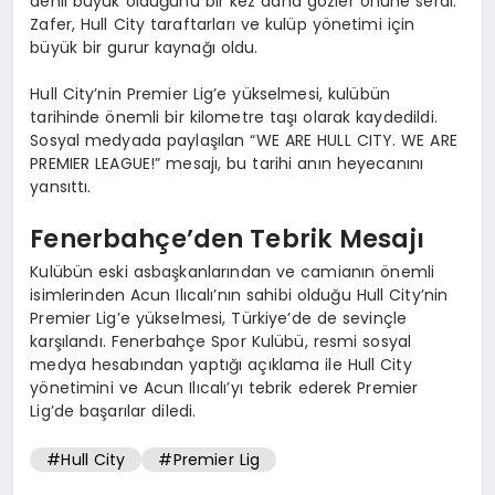
denli büyük olduğunu bir kez daha gözler önüne serdi.
Zafer, Hull City taraftarları ve kulüp yönetimi için
büyük bir gurur kaynağı oldu.
Hull City’nin Premier Lig’e yükselmesi, kulübün
tarihinde önemli bir kilometre taşı olarak kaydedildi.
Sosyal medyada paylaşılan “WE ARE HULL CITY. WE ARE
PREMIER LEAGUE!” mesajı, bu tarihi anın heyecanını
yansıttı.
Fenerbahçe’den Tebrik Mesajı
Kulübün eski asbaşkanlarından ve camianın önemli
isimlerinden Acun Ilıcalı’nın sahibi olduğu Hull City’nin
Premier Lig’e yükselmesi, Türkiye’de de sevinçle
karşılandı. Fenerbahçe Spor Kulübü, resmi sosyal
medya hesabından yaptığı açıklama ile Hull City
yönetimini ve Acun Ilıcalı’yı tebrik ederek Premier
Lig’de başarılar diledi.
#Hull City
#Premier Lig