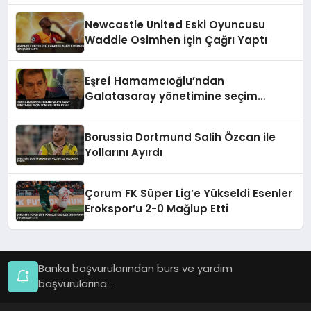
Newcastle United Eski Oyuncusu
Waddle Osimhen İçin Çağrı Yaptı
Eşref Hamamcıoğlu’ndan
Galatasaray yönetimine seçim
sonrası kritik uyarı
Borussia Dortmund Salih Özcan ile
Yollarını Ayırdı
Çorum FK Süper Lig’e Yükseldi Esenler
Erokspor’u 2-0 Mağlup Etti
Banka başvurularından burs ve yardım
başvurularına...