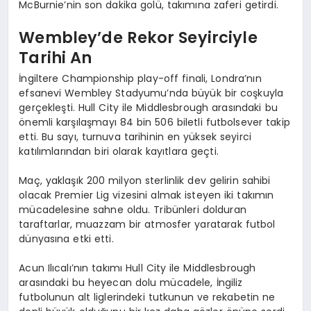
McBurnie’nin son dakika golü, takımına zaferi getirdi.
Wembley’de Rekor Seyirciyle
Tarihi An
İngiltere Championship play-off finali, Londra’nın
efsanevi Wembley Stadyumu’nda büyük bir coşkuyla
gerçekleşti. Hull City ile Middlesbrough arasındaki bu
önemli karşılaşmayı 84 bin 506 biletli futbolsever takip
etti. Bu sayı, turnuva tarihinin en yüksek seyirci
katılımlarından biri olarak kayıtlara geçti.
Maç, yaklaşık 200 milyon sterlinlik dev gelirin sahibi
olacak Premier Lig vizesini almak isteyen iki takımın
mücadelesine sahne oldu. Tribünleri dolduran
taraftarlar, muazzam bir atmosfer yaratarak futbol
dünyasına etki etti.
Acun Ilıcalı’nın takımı Hull City ile Middlesbrough
arasındaki bu heyecan dolu mücadele, İngiliz
futbolunun alt liglerindeki tutkunun ve rekabetin ne