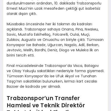
durdurulmasının ardından, 10. dakikada Trabzonsporlu
Ernest Muci’nin uzak mesafeden çektiği şut isabetsiz
olarak dışarı çıktı.
Müsabaka öncesinde her iki takımın da kadroları
açıklandı. Trabzonspor sahaya Onana, Pina, Nwaiwu,
Savic, Mustafa Eskihellaç, Folcarelli, Oulai, Muçi,
Zubkov, Augusto ve Onuachu on biriyle çıktı. Tümosan
Konyaspor ise Bahadır, Uğurcan, Nagalo, Adil, Berkan,
Jevtovic, Melih, Bardhi, Deniz, Diogo ve Muleka ilk on
birini tercih etti.
Final mücadelesinde Trabzonspor’da Visca, Batagov
ve Okay Yokuşlu sakatlıkları nedeniyle forma giyemedi.
Tümosan Konyaspor’da ise Ufuk Akyol ve Tunahan
Taşçı’nın sakatlıkları bulunurken, kırmızı kart cezalısı
Bazoer de kadroda yer almadı.
Trabzonspor’un Transfer
Hamlesi ve Teknik Direktör