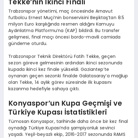
Tekke’nin İkinci Finali
Trabzonspor yönetimi, maç öncesinde Arnavut
futbolcu Ernest Muçi’nin bonservisini Beşiktaş’tan 8.5
milyon Euro karşılığında resmen aldığını Kamuyu
Aydınlatma Platformu’na (KAP) bildirdi. Bu transfer
gelişmesi, final maçı öncesi bordo-mavili camiada
gündeme oturdu.
Trabzonspor Teknik Direktörü Fatih Tekke, geçen
sezon göreve gelmesinin ardından ikinci sezonunda
kupada ikinci kez finale yükseldi. Gaziantep’te
oynanan geçen sezonki finalde Galatasaray’a mağlup
olan Tekke, 14 aylık görev süresinde ilk kupasını
kazanma hedefiyle sahaya çıktı.
Konyaspor’un Kupa Geçmişi ve
Türkiye Kupası İstatistikleri
Tümosan Konyaspor, tarihinde daha önce bir kez final
oynadığı Türkiye Kupası’nda şampiyonluk sevinci
yaşadı. Yeşil-beyazlı ekip, 2016-2017 sezonunda RAMS