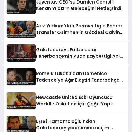
Juventus CEO’su Damien Comolli
Kenan Yıldız’ın Geleceğini Netleştirdi
Aziz Yıldırım’dan Premier Lig’e Bomba
Transfer Osimhen’in Gözdesi Calvin
Bassey Fenerbahçe’de
Galatasaraylı Futbolcular
Fenerbahçe’nin Puan Kaybettiği Anı
Anlattı
Romelu Lukaku’dan Domenico
Tedesco’ya Ağır Eleştiri Fenerbahçe
Transfer İddiası
Newcastle United Eski Oyuncusu
Waddle Osimhen İçin Çağrı Yaptı
Eşref Hamamcıoğlu’ndan
Galatasaray yönetimine seçim