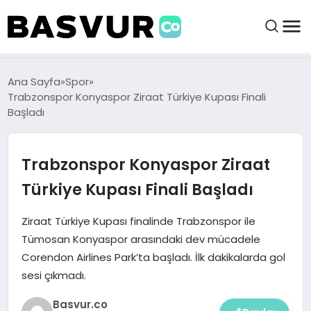
BAŞVURULAR
Ana Sayfa
Spor
Trabzonspor Konyaspor Ziraat Türkiye Kupası Finali
Başladı
BAYILIKLER
Trabzonspor Konyaspor Ziraat
HABERLER
Türkiye Kupası Finali Başladı
İŞ FIKIRLERI
Ziraat Türkiye Kupası finalinde Trabzonspor ile
Tümosan Konyaspor arasındaki dev mücadele
KRIPTO HABER
Corendon Airlines Park’ta başladı. İlk dakikalarda gol
sesi çıkmadı.
Basvur.co