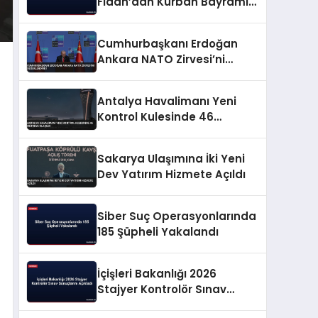
Fidan’dan Kurban Bayramı
Mesajı
Cumhurbaşkanı Erdoğan
Ankara NATO Zirvesi’ni
Değerlendirdi
Antalya Havalimanı Yeni
Kontrol Kulesinde 46
Metreye Ulaşıldı
Sakarya Ulaşımına İki Yeni
Dev Yatırım Hizmete Açıldı
Siber Suç Operasyonlarında
185 Şüpheli Yakalandı
İçişleri Bakanlığı 2026
Stajyer Kontrolör Sınav
Sonuçlarını Açıkladı