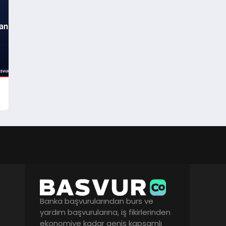
Banka başvurularından burs ve
yardım başvurularına, iş fikirlerinden
ekonomiye kadar geniş kapsamlı