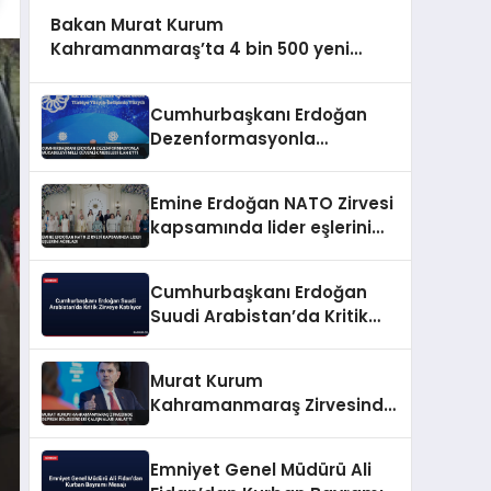
Bakan Murat Kurum
Kahramanmaraş’ta 4 bin 500 yeni
sosyal konut müjdesi verdi
Cumhurbaşkanı Erdoğan
Dezenformasyonla
Mücadeleyi Millî Güvenlik
Meselesi İlan Etti
Emine Erdoğan NATO Zirvesi
kapsamında lider eşlerini
ağırladı
Cumhurbaşkanı Erdoğan
Suudi Arabistan’da Kritik
Zirveye Katılıyor
Murat Kurum
Kahramanmaraş Zirvesinde
Deprem Bölgesindeki
Çalışmaları Anlattı
Emniyet Genel Müdürü Ali