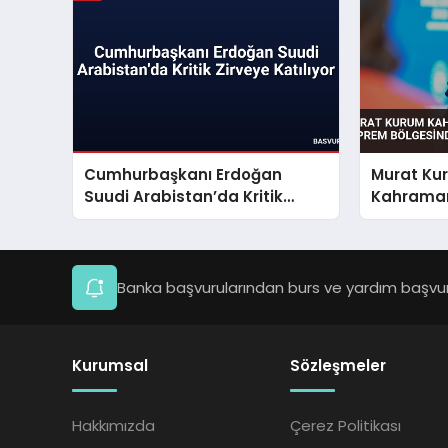
Cumhurbaşkanı Erdoğan
Murat Ku
Suudi Arabistan’da Kritik
Kahraman
Zirveye Katılıyor
Deprem B
Çalışmala
Banka başvurularından burs ve yardım başvuru
Kurumsal
Sözleşmeler
Hakkımızda
Çerez Politikası