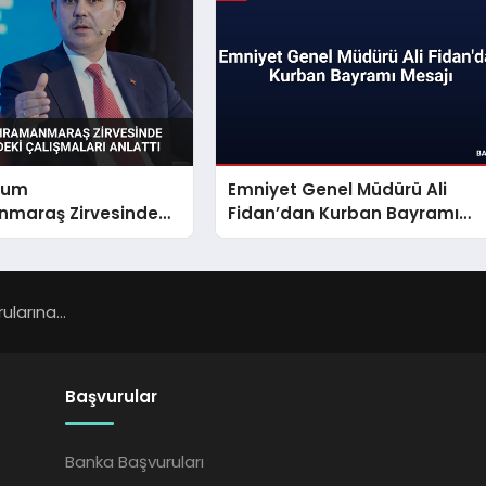
rum
Emniyet Genel Müdürü Ali
maraş Zirvesinde
Fidan’dan Kurban Bayramı
ölgesindeki
Mesajı
rı Anlattı
larına...
Başvurular
Banka Başvuruları