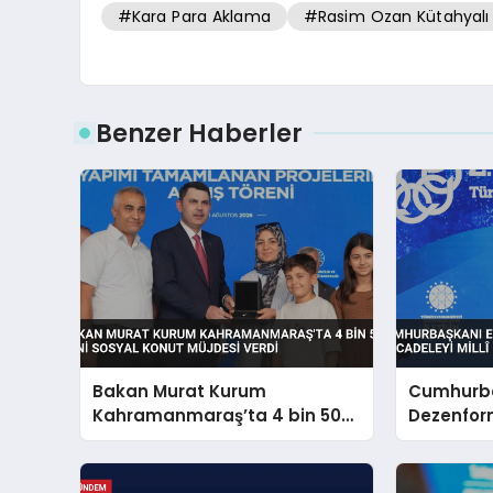
#Kara Para Aklama
#Rasim Ozan Kütahyalı
Benzer Haberler
Bakan Murat Kurum
Cumhurba
Kahramanmaraş’ta 4 bin 500
Dezenfor
yeni sosyal konut müjdesi
Mücadeley
verdi
Meselesi İ