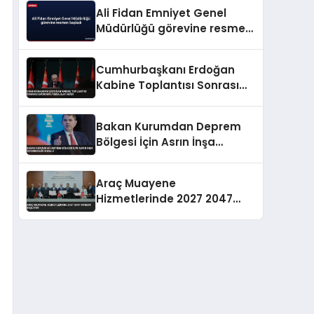
Ali Fidan Emniyet Genel
Müdürlüğü görevine resmen
başladı
Cumhurbaşkanı Erdoğan
Kabine Toplantısı Sonrası
Ekonomik Mesajlar Verdi
Bakan Kurumdan Deprem
Bölgesi İçin Asrın İnşa
Seferberliği Mesajı
Araç Muayene
Hizmetlerinde 2027 2047
Dönemi Başlıyor