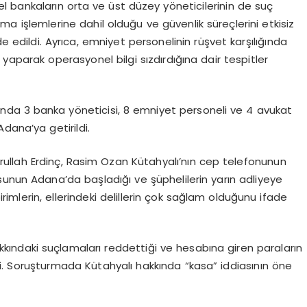
 bankaların orta ve üst düzey yöneticilerinin de suç
rma işlemlerine dahil olduğu ve güvenlik süreçlerini etkisiz
de edildi. Ayrıca, emniyet personelinin rüşvet karşılığında
yaparak operasyonel bilgi sızdırdığına dair tespitler
ında 3 banka yöneticisi, 8 emniyet personeli ve 4 avukat
dana’ya getirildi.
rullah Erdinç, Rasim Ozan Kütahyalı’nın cep telefonunun
gusunun Adana’da başladığı ve şüphelilerin yarın adliyeye
irimlerin, ellerindeki delillerin çok sağlam olduğunu ifade
kkındaki suçlamaları reddettiği ve hesabına giren paraların
ldi. Soruşturmada Kütahyalı hakkında “kasa” iddiasının öne