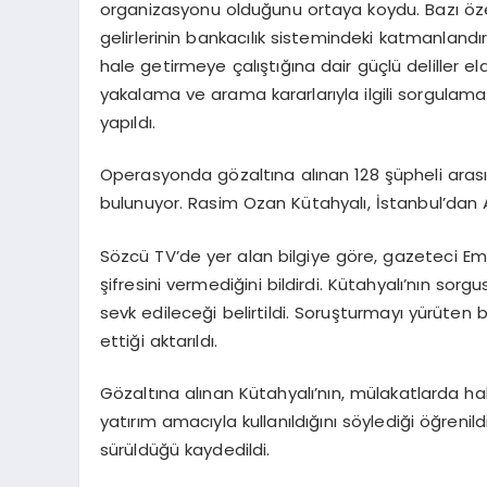
organizasyonu olduğunu ortaya koydu. Bazı özel
gelirlerinin bankacılık sistemindeki katmanlandı
hale getirmeye çalıştığına dair güçlü deliller el
yakalama ve arama kararlarıyla ilgili sorgulama 
yapıldı.
Operasyonda gözaltına alınan 128 şüpheli aras
bulunuyor. Rasim Ozan Kütahyalı, İstanbul’dan A
Sözcü TV’de yer alan bilgiye göre, gazeteci Em
şifresini vermediğini bildirdi. Kütahyalı’nın sor
sevk edileceği belirtildi. Soruşturmayı yürüten b
ettiği aktarıldı.
Gözaltına alınan Kütahyalı’nın, mülakatlarda ha
yatırım amacıyla kullanıldığını söylediği öğreni
sürüldüğü kaydedildi.