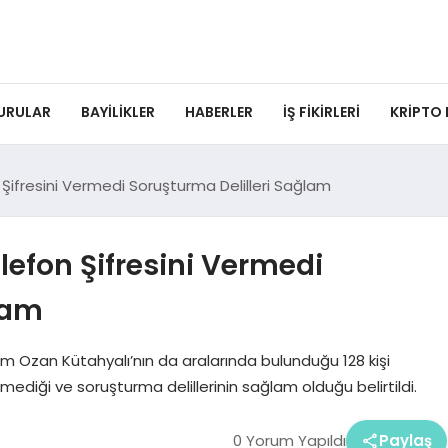
URULAR
BAYILIKLER
HABERLER
İŞ FIKIRLERI
KRIPTO
Şifresini Vermedi Soruşturma Delilleri Sağlam
efon Şifresini Vermedi
lam
m Ozan Kütahyalı’nın da aralarında bulunduğu 128 kişi
ermediği ve soruşturma delillerinin sağlam olduğu belirtildi.
0 Yorum Yapıldı
Paylaş