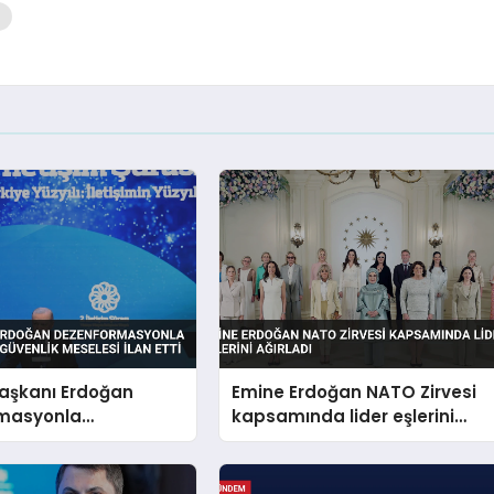
şkanı Erdoğan
Emine Erdoğan NATO Zirvesi
masyonla
kapsamında lider eşlerini
i Millî Güvenlik
ağırladı
lan Etti