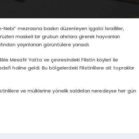
n-Nebi” mezrasına baskın düzenleyen işgalci İsrailliler,
 Yüzleri maskeli bir grubun ahırlara girerek hayvanları
afından yayınlanan görüntülere yansıdı.
kle Mesafir Yatta ve çevresindeki Filistin köyleri ile
 hedefi haline geldi. Bu bölgelerdeki Filistinlilere ait topraklar
Filistinlilere ve mülklerine yönelik saldırıları neredeyse her gün