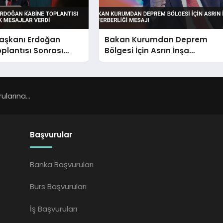
şkanı Erdoğan
Bakan Kurumdan Deprem
plantısı Sonrası
Bölgesi İçin Asrın İnşa
Mesajlar Verdi
Seferberliği Mesajı
larına...
Başvurular
Banka Başvuruları
Burs Başvuruları
İş Başvuruları