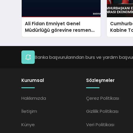
Ali Fidan Emniyet Genel
Cumhurba
Müdürlüğü görevine resmen
Kabine To
başladı
Ekonomik 
Banka başvurularından burs ve yardım başvuru
Kurumsal
Sözleşmeler
Hakkımızda
Çerez Politikası
İletişim
Gizlilik Politikası
Künye
Veri Politikası