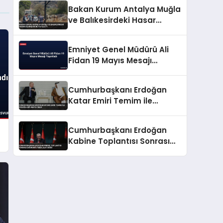
Bakan Kurum Antalya Muğla
ve Balıkesirdeki Hasar
Bilançosunu Paylaştı
Emniyet Genel Müdürü Ali
Fidan 19 Mayıs Mesajı
Yayınladı
Cumhurbaşkanı Erdoğan
Katar Emiri Temim ile
Doha’da bir araya geldi
Cumhurbaşkanı Erdoğan
Kabine Toplantısı Sonrası
Ekonomik Mesajlar Verdi