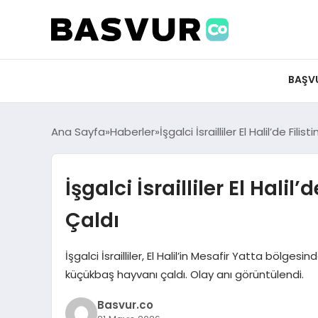
felix markets 360
felix markets app
felix markets forex
felix markets online
felix markets güvenilir mi
BAŞV
Ana Sayfa
Haberler
İşgalci İsrailliler El Halil’de Fili
İşgalci İsrailliler El Halil’
Çaldı
İşgalci İsrailliler, El Halil’in Mesafir Yatta bölgesi
küçükbaş hayvanı çaldı. Olay anı görüntülendi.
Basvur.co