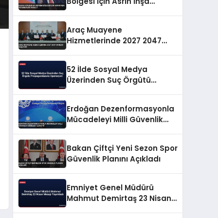
Bölgesi İçin Asrın İnşa
Seferberliği Mesajı
Araç Muayene
Hizmetlerinde 2027 2047
Dönemi Başlıyor
52 İlde Sosyal Medya
Üzerinden Suç Örgütü
Propagandasına
Operasyon
Erdoğan Dezenformasyonla
Mücadeleyi Milli Güvenlik
Meselesi İlan Etti
Bakan Çiftçi Yeni Sezon Spor
Güvenlik Planını Açıkladı
Emniyet Genel Müdürü
Mahmut Demirtaş 23 Nisan
Mesajı Yayımladı