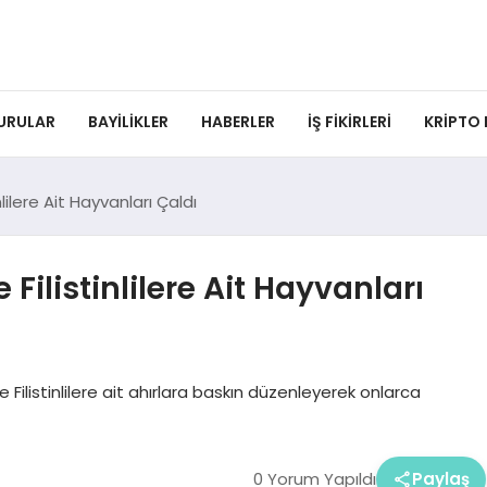
URULAR
BAYILIKLER
HABERLER
İŞ FIKIRLERI
KRIPTO
stinlilere Ait Hayvanları Çaldı
de Filistinlilere Ait Hayvanları
nde Filistinlilere ait ahırlara baskın düzenleyerek onlarca
0 Yorum Yapıldı
Paylaş