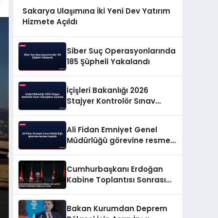
Sakarya Ulaşımına İki Yeni Dev Yatırım
Hizmete Açıldı
Siber Suç Operasyonlarında
185 Şüpheli Yakalandı
İçişleri Bakanlığı 2026
Stajyer Kontrolör Sınav
Sonuçlarını Açıkladı
Ali Fidan Emniyet Genel
Müdürlüğü görevine resmen
başladı
Cumhurbaşkanı Erdoğan
Kabine Toplantısı Sonrası
Ekonomik Mesajlar Verdi
Bakan Kurumdan Deprem