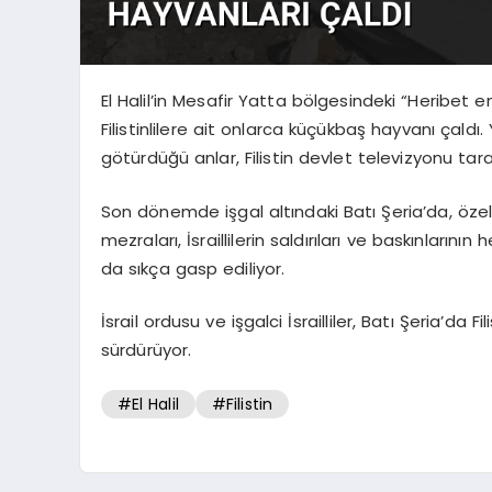
El Halil’in Mesafir Yatta bölgesindeki “Heribet e
Filistinlilere ait onlarca küçükbaş hayvanı çaldı.
götürdüğü anlar, Filistin devlet televizyonu tar
Son dönemde işgal altındaki Batı Şeria’da, özelli
mezraları, İsraillilerin saldırıları ve baskınlarının
da sıkça gasp ediliyor.
İsrail ordusu ve işgalci İsrailliler, Batı Şeria’da 
sürdürüyor.
#El Halil
#Filistin