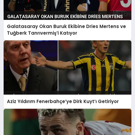
Galatasaray Okan Buruk Ekibine Dries Mertens ve
Tuğberk Tanrıvermiş’i Katıyor
Aziz Yıldırım Fenerbahçe’ye Dirk Kuyt’ı Getiriyor