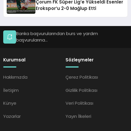
Çorum FK Süper Lig’e Yükseldi Esenler
Erokspor’u 2-0 Mağlup Etti
Banka başvurularından burs ve yardım
başvurularına...
Kurumsal
Sözleşmeler
Hakkımızda
Çerez Politikası
İletişim
Gizlilik Politikası
Künye
Veri Politikası
Yazarlar
Yayın İlkeleri