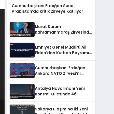
Cumhurbaşkanı Erdoğan Suudi
Arabistan’da Kritik Zirveye Katılıyor
Murat Kurum
Kahramanmaraş Zirvesinde
Deprem Bölgesindeki
Çalışmaları Anlattı
Emniyet Genel Müdürü Ali
Fidan’dan Kurban Bayramı
Mesajı
Cumhurbaşkanı Erdoğan
Ankara NATO Zirvesi’ni
Değerlendirdi
Antalya Havalimanı Yeni
Kontrol Kulesinde 46
Metreye Ulaşıldı
Sakarya Ulaşımına İki Yeni