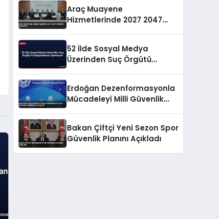
Araç Muayene
Hizmetlerinde 2027 2047
Dönemi Başlıyor
52 İlde Sosyal Medya
Üzerinden Suç Örgütü
Propagandasına
Operasyon
Erdoğan Dezenformasyonla
Mücadeleyi Milli Güvenlik
Meselesi İlan Etti
Bakan Çiftçi Yeni Sezon Spor
Güvenlik Planını Açıkladı