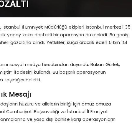
 İstanbul İl Emniyet Müdürlüğü ekipleri İstanbul merkezli 35
elik yapay zeka destekli bir operasyon düzenledi. Bu geniş
li gözaltına alındı. Yetkililer, suça aracılık eden 5 bin 151
arını sosyal medya hesabından duyurdu. Bakan Gürlek,
iştir” ifadesini kullandı. Bu başarılı operasyonun
 taşıdığını belirtti.
ık Mesajı
aşların huzuru ve ailelerin birliği için omuz omuza
bul Cumhuriyet Başsavcılığı ve İstanbul İl Emniyet
pılanmalarına ve yasa dışı bahise karşı operasyonların