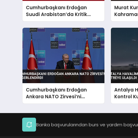
Cumhurbaşkanı Erdoğan
Murat Ku
Suudi Arabistan’da Kritik
Kahraman
Zirveye Katılıyor
Deprem B
Çalışmala
Cumhurbaşkanı Erdoğan
Antalya 
Ankara NATO Zirvesi’ni
Kontrol K
Değerlendirdi
Ulaşıldı
Banka başvurularından burs ve yardım başvuru