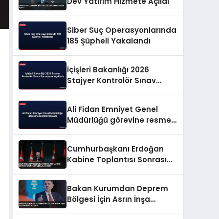
Dev Yatırım Hizmete Açıldı
Siber Suç Operasyonlarında
185 Şüpheli Yakalandı
İçişleri Bakanlığı 2026
Stajyer Kontrolör Sınav
Sonuçlarını Açıkladı
Ali Fidan Emniyet Genel
Müdürlüğü görevine resmen
başladı
Cumhurbaşkanı Erdoğan
Kabine Toplantısı Sonrası
Ekonomik Mesajlar Verdi
Bakan Kurumdan Deprem
Bölgesi İçin Asrın İnşa
Seferberliği Mesajı