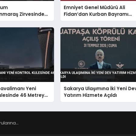
rum
Emniyet Genel Müdürü Ali
maraş Zirvesinde
Fidan’dan Kurban Bayramı
ölgesindeki
Mesajı
rı Anlattı
Havalimanı Yeni
Sakarya Ulaşımına İki Yeni De
ulesinde 46 Metreye
Yatırım Hizmete Açıldı
larına...