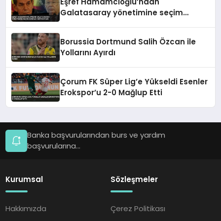
Eşref Hamamcıoğlu’ndan
Galatasaray yönetimine seçim
sonrası kritik uyarı
Borussia Dortmund Salih Özcan ile
Yollarını Ayırdı
Çorum FK Süper Lig’e Yükseldi Esenler
Erokspor’u 2-0 Mağlup Etti
Banka başvurularından burs ve yardım
başvurularına...
Kurumsal
Sözleşmeler
Hakkımızda
Çerez Politikası