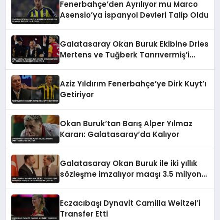
Fenerbahçe’den Ayrılıyor mu Marco
Asensio’ya İspanyol Devleri Talip Oldu
Galatasaray Okan Buruk Ekibine Dries
Mertens ve Tuğberk Tanrıvermiş’i
Katıyor
Aziz Yıldırım Fenerbahçe’ye Dirk Kuyt’ı
Getiriyor
Okan Buruk’tan Barış Alper Yılmaz
Kararı: Galatasaray’da Kalıyor
Galatasaray Okan Buruk ile iki yıllık
sözleşme imzalıyor maaşı 3.5 milyon
euroya çıkıyor
Eczacıbaşı Dynavit Camilla Weitzel’i
Transfer Etti