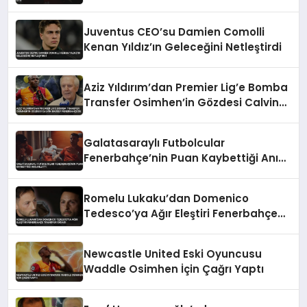
Juventus CEO’su Damien Comolli
Kenan Yıldız’ın Geleceğini Netleştirdi
Aziz Yıldırım’dan Premier Lig’e Bomba
Transfer Osimhen’in Gözdesi Calvin
Bassey Fenerbahçe’de
Galatasaraylı Futbolcular
Fenerbahçe’nin Puan Kaybettiği Anı
Anlattı
Romelu Lukaku’dan Domenico
Tedesco’ya Ağır Eleştiri Fenerbahçe
Transfer İddiası
Newcastle United Eski Oyuncusu
Waddle Osimhen İçin Çağrı Yaptı