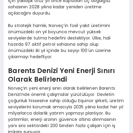
için yaklaşık otuz yıl önce kapatılan üç doğalgaz
sahasının 2028 yılına kadar yeniden üretime
açılacağını duyurdu.
Bu stratejik hamle, Norveç’in fosil yakıt üretimini
önümüzdeki on yıl boyunca mevcut yüksek
seviyelerde tutma hedefini destekliyor. Ülke, hali
hazırda 97 aktif petrol sahasına sahip olup
önümüzdeki iki yıl içinde bu sayıyı 100’ün üzerine
çıkarmayı hedefliyor.
Barents Denizi Yeni Enerji Sınırı
Olarak Belirlendi
Norveç’in yeni enerji sınırı olarak belirlenen Barents
Denizi’nde önemli çalışmalar yürütülüyor. Devletin
çoğunluk hissesine sahip olduğu Equinor şirketi, üretim
seviyelerini korumak amacıyla 2035 yılına kadar her yıl
milyarlarca dolarlık yatırım yapmayı planlıyor. Bu
yatırımlar, enerji arzının güvence altına alınmasının
yanı sıra sektördeki 200 binden fazla çalışan için iş
imkanı sunuyor.