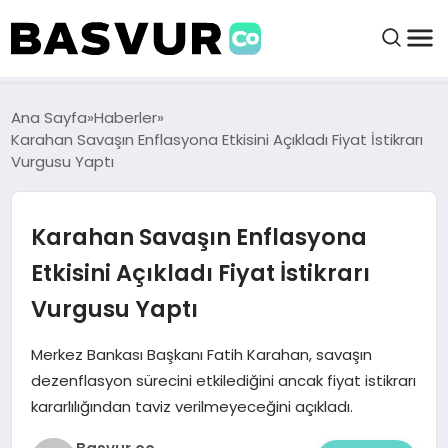
BAŞVURULAR
Ana Sayfa
Haberler
Karahan Savaşın Enflasyona Etkisini Açıkladı Fiyat İstikrarı
Vurgusu Yaptı
BAYILIKLER
Karahan Savaşın Enflasyona
HABERLER
Etkisini Açıkladı Fiyat İstikrarı
İŞ FIKIRLERI
Vurgusu Yaptı
KRIPTO HABER
Merkez Bankası Başkanı Fatih Karahan, savaşın
dezenflasyon sürecini etkilediğini ancak fiyat istikrarı
kararlılığından taviz verilmeyeceğini açıkladı.