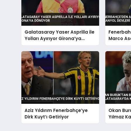
Galatasaray Yaser Asprilla ile
Fenerbahç
Yolları Ayırıyor Girona’ya
Marco As
Dönüyor
Devleri T
Aziz Yıldırım Fenerbahçe’ye
Okan Buru
Dirk Kuyt’ı Getiriyor
Yılmaz Ka
Kalıyor