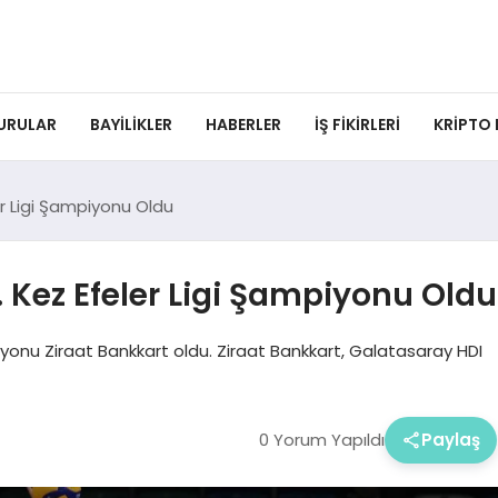
URULAR
BAYILIKLER
HABERLER
İŞ FIKIRLERI
KRIPTO
er Ligi Şampiyonu Oldu
. Kez Efeler Ligi Şampiyonu Oldu
yonu Ziraat Bankkart oldu. Ziraat Bankkart, Galatasaray HDI
0 Yorum Yapıldı
Paylaş