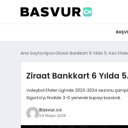
felix markets 360
felix markets app
felix markets forex
felix markets online
felix markets güvenilir mi
BAŞV
Ana Sayfa
Spor
Ziraat Bankkart 6 Yılda 5. Kez Efel
Ziraat Bankkart 6 Yılda 5
Voleybol Efeler Ligi’nde 2023-2024 sezonu şampi
Sigorta’yı finalde 3-0 yenerek kupayı kazandı.
Basvur.co
04 Mayıs 2026