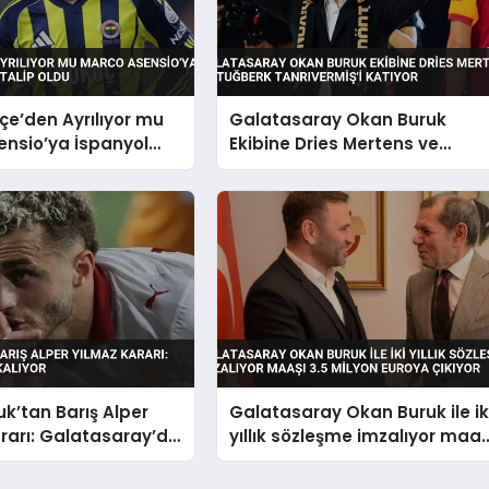
e’den Ayrılıyor mu
Galatasaray Okan Buruk
ensio’ya İspanyol
Ekibine Dries Mertens ve
alip Oldu
Tuğberk Tanrıvermiş’i Katıyor
k’tan Barış Alper
Galatasaray Okan Buruk ile ik
rarı: Galatasaray’da
yıllık sözleşme imzalıyor maaş
3.5 milyon euroya çıkıyor