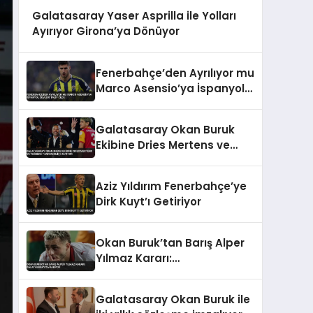
Galatasaray Yaser Asprilla ile Yolları
Ayırıyor Girona’ya Dönüyor
Fenerbahçe’den Ayrılıyor mu
Marco Asensio’ya İspanyol
Devleri Talip Oldu
Galatasaray Okan Buruk
Ekibine Dries Mertens ve
Tuğberk Tanrıvermiş’i
Katıyor
Aziz Yıldırım Fenerbahçe’ye
Dirk Kuyt’ı Getiriyor
Okan Buruk’tan Barış Alper
Yılmaz Kararı:
Galatasaray’da Kalıyor
Galatasaray Okan Buruk ile