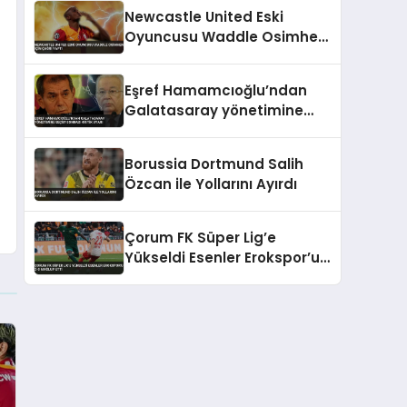
İddiası
Newcastle United Eski
Oyuncusu Waddle Osimhen
İçin Çağrı Yaptı
Eşref Hamamcıoğlu’ndan
Galatasaray yönetimine
seçim sonrası kritik uyarı
Borussia Dortmund Salih
Özcan ile Yollarını Ayırdı
Çorum FK Süper Lig’e
Yükseldi Esenler Erokspor’u
2-0 Mağlup Etti