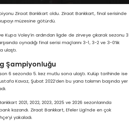
yonu Ziraat Bankkart oldu. Ziraat Bankkart, final serisinde
 kupayı müzesine götürdü.
e Kupa Voley’in ardından ligde de zirveye çıkarak sezonu 3
sında oynadığı final serisi maçlarını 3-1, 3-2 ve 3-0’lık
 ulaştı.
Lig Şampiyonluğu
 son 6 sezonda 5. kez mutlu sona ulaştı. Kulüp tarihinde ise
Mustafa Kavaz, Şubat 2022’den bu yana takımın başında yer
dı.
at Bankkart 2021, 2022, 2023, 2025 ve 2026 sezonlarında
nk kazandı. Ziraat Bankkart, Efeler Ligi’nde en çok
çe’yi yakaladı.