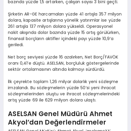
bazında yüzde 1,5 artarken, çalışan sayısı 3 bini geçti.
Şirketin AR-GE harcamaları yüzde 41 artışla 357 milyon
dolara, kapasite artışlarına yönelik yatırımlar ise yüzde
261 artışla 137 milyon dolara yükseldi. Operasyonel
nakit akışında dolar bazında yüzde 15 artış görülürken,
finansal borçların aktifler içindeki payı yüzde 10,9’a
geriledi.
Net borç seviyesi yüzde 16 azalırken, Net Borç/FAVÖK
oranı 0,41’e düştü. ASELSAN, borçluluk göstergelerinde
sektör ortalamasının altında kalmayı sürdürdü.
İlk çeyrekte toplam 1,26 milyar dolarlık yeni sözleşme
imzalandı. Bu sözleşmelerin yüzde 50’si yeni ihracat
sözleşmelerinden oluştu ve ihracat sözleşmelerindeki
artış yüzde 69 ile 629 milyon dolara ulaştı.
ASELSAN Genel Müdürü Ahmet
Akyol’dan Değerlendirmeler
ASELSAN Genel Müdürü Ahmet Akyol, ‘aselsaneXt’