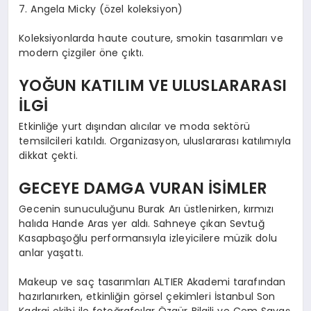
7. Angela Micky (özel koleksiyon)
Koleksiyonlarda haute couture, smokin tasarımları ve
modern çizgiler öne çıktı.
YOĞUN KATILIM VE ULUSLARARASI
İLGİ
Etkinliğe yurt dışından alıcılar ve moda sektörü
temsilcileri katıldı. Organizasyon, uluslararası katılımıyla
dikkat çekti.
GECEYE DAMGA VURAN İSİMLER
Gecenin sunuculuğunu Burak Arı üstlenirken, kırmızı
halıda Hande Aras yer aldı. Sahneye çıkan Sevtuğ
Kasapbaşoğlu performansıyla izleyicilere müzik dolu
anlar yaşattı.
Makeup ve saç tasarımları ALTIER Akademi tarafından
hazırlanırken, etkinliğin görsel çekimleri İstanbul Son
Kadraj ekibi ile fotoğrafçılar Özgür Bilgili ve Cem Savaş