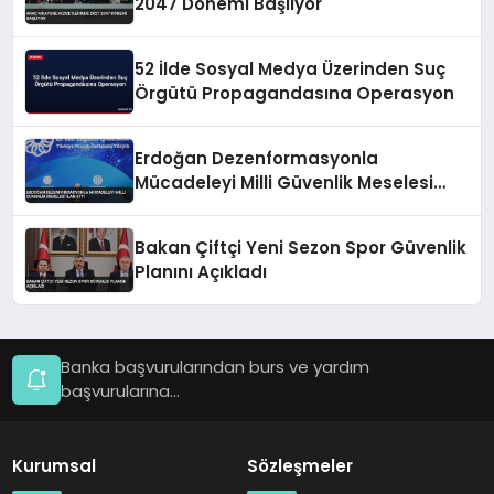
2047 Dönemi Başlıyor
52 İlde Sosyal Medya Üzerinden Suç
Örgütü Propagandasına Operasyon
Erdoğan Dezenformasyonla
Mücadeleyi Milli Güvenlik Meselesi
İlan Etti
Bakan Çiftçi Yeni Sezon Spor Güvenlik
Planını Açıkladı
Banka başvurularından burs ve yardım
başvurularına...
Kurumsal
Sözleşmeler