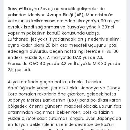
Rusya-Ukrayna Savaşı’na yönelik gelişmeler de
yakından izleniyor. Avrupa Birliği (AB), Macaristan’ın
vetosunun kalkmasının ardından Ukrayna’ya 90 milyar
avroluk kredi sağlanması ve Rusya’ya yönelik 20’nci
yaptırım paketinin kabulü konusunda uzlaştı.
Lufthansa, jet yakıtı fiyatlarındaki artış nedeniyle ekim
ayına kadar planlı 20 bin kısa mesafeli uçuşunu iptal
edeceğini duyurdu. Geçen hafta İngiltere’de FTSE 100
endeksi yüzde 2,7, Almanya’da DAX yüzde 2,3,
Fransa’da CAC 40 yüzde 3,2 ve İtalya’da MIB 30 yüzde
2,5 geriledi.
Asya tarafında geçen hafta teknoloji hisseleri
öncülüğünde yükselişler etkili oldu. Japonya ve Güney
Kore borsaları rekorlarla öne çıkarken, gelecek hafta
Japonya Merkez Bankası’nın (BoJ) para politikası kararı
bölgedeki önemli gündem maddesi olacak. BoJ’un faiz
artırımından kaçınması beklenirken, politika faizinin
yüzde 0,75’te sabit tutulması öngörülüyor. Japonya’da
enflasyon beklentilerin üzerinde seyretse de BoJ’un