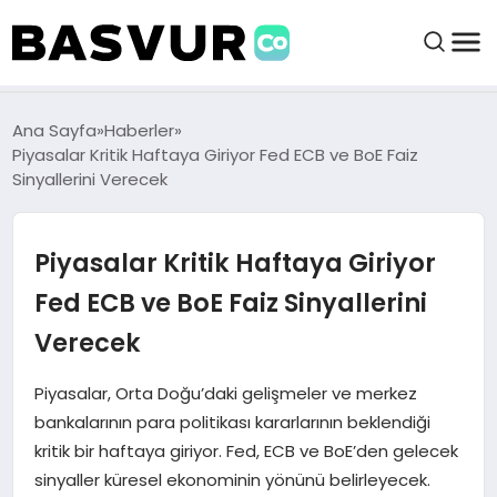
BAŞVURULAR
Ana Sayfa
Haberler
Piyasalar Kritik Haftaya Giriyor Fed ECB ve BoE Faiz
Sinyallerini Verecek
BAYILIKLER
Piyasalar Kritik Haftaya Giriyor
HABERLER
Fed ECB ve BoE Faiz Sinyallerini
İŞ FIKIRLERI
Verecek
KRIPTO HABER
Piyasalar, Orta Doğu’daki gelişmeler ve merkez
bankalarının para politikası kararlarının beklendiği
kritik bir haftaya giriyor. Fed, ECB ve BoE’den gelecek
sinyaller küresel ekonominin yönünü belirleyecek.