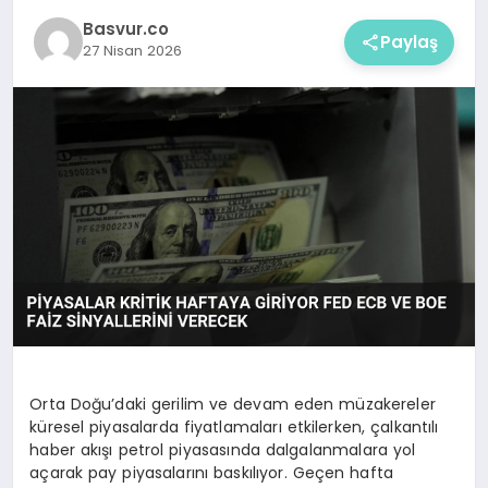
Basvur.co
Paylaş
27 Nisan 2026
Orta Doğu’daki gerilim ve devam eden müzakereler
küresel piyasalarda fiyatlamaları etkilerken, çalkantılı
haber akışı petrol piyasasında dalgalanmalara yol
açarak pay piyasalarını baskılıyor. Geçen hafta