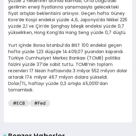
yüzde 2 hedefinin altında kalması, Orta Doğu’daki
gerilimin enerji fiyatlarına yansımasıyla gelecekteki
fiyat artışları beklentisini artırıyor. Geçen hafta Güney
Kore’de Kospi endeksi yüzde 4,6, Japonya’da Nikkei 225
yüzde 2,1 ve Çin’de Şanghay bileşik endeksi yüzde 0,7
yükselirken, Hong Kong’da Hang Seng yüzde 0,7 düştü.
Yurt içinde Borsa İstanbul’da BIST 100 endeksi geçen
hafta yüzde 1,23 düşüşle 14.409,07 puandan kapandı.
Türkiye Cumhuriyet Merkez Bankası (TCMB) politika
faizini yüzde 37’de sabit tuttu. TCMB’nin toplam
rezervleri 17 Nisan haftasında 3 milyar 552 milyon dolar
artarak 174 milyar 467 milyon dolara yükseldi.
Dolar/TL, haftayı yüzde 0,3 artışla 45,0010’dan
tamamladı.
#ECB
#Fed
Benzer Haberler