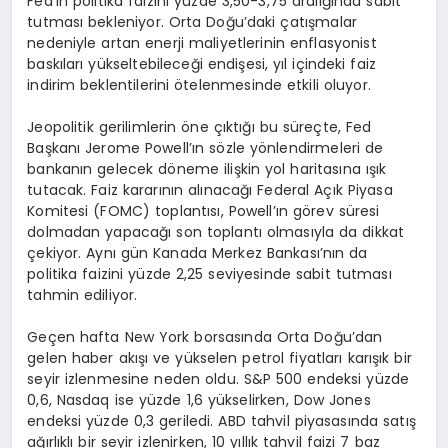
Fed’in politika faizini yüzde 3,50-3,75 aralığında sabit
tutması bekleniyor. Orta Doğu’daki çatışmalar
nedeniyle artan enerji maliyetlerinin enflasyonist
baskıları yükseltebileceği endişesi, yıl içindeki faiz
indirim beklentilerini ötelenmesinde etkili oluyor.
Jeopolitik gerilimlerin öne çıktığı bu süreçte, Fed
Başkanı Jerome Powell’ın sözle yönlendirmeleri de
bankanın gelecek döneme ilişkin yol haritasına ışık
tutacak. Faiz kararının alınacağı Federal Açık Piyasa
Komitesi (FOMC) toplantısı, Powell’ın görev süresi
dolmadan yapacağı son toplantı olmasıyla da dikkat
çekiyor. Aynı gün Kanada Merkez Bankası’nın da
politika faizini yüzde 2,25 seviyesinde sabit tutması
tahmin ediliyor.
Geçen hafta New York borsasında Orta Doğu’dan
gelen haber akışı ve yükselen petrol fiyatları karışık bir
seyir izlenmesine neden oldu. S&P 500 endeksi yüzde
0,6, Nasdaq ise yüzde 1,6 yükselirken, Dow Jones
endeksi yüzde 0,3 geriledi. ABD tahvil piyasasında satış
ağırlıklı bir seyir izlenirken, 10 yıllık tahvil faizi 7 baz