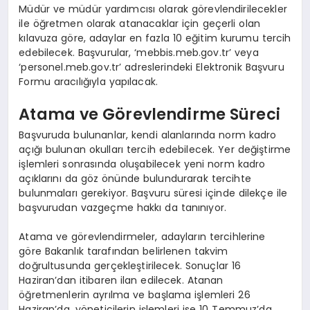
Müdür ve müdür yardımcısı olarak görevlendirilecekler
ile öğretmen olarak atanacaklar için geçerli olan
kılavuza göre, adaylar en fazla 10 eğitim kurumu tercih
edebilecek. Başvurular, ‘mebbis.meb.gov.tr’ veya
‘personel.meb.gov.tr’ adreslerindeki Elektronik Başvuru
Formu aracılığıyla yapılacak.
Atama ve Görevlendirme Süreci
Başvuruda bulunanlar, kendi alanlarında norm kadro
açığı bulunan okulları tercih edebilecek. Yer değiştirme
işlemleri sonrasında oluşabilecek yeni norm kadro
açıklarını da göz önünde bulundurarak tercihte
bulunmaları gerekiyor. Başvuru süresi içinde dilekçe ile
başvurudan vazgeçme hakkı da tanınıyor.
Atama ve görevlendirmeler, adayların tercihlerine
göre Bakanlık tarafından belirlenen takvim
doğrultusunda gerçekleştirilecek. Sonuçlar 16
Haziran’dan itibaren ilan edilecek. Atanan
öğretmenlerin ayrılma ve başlama işlemleri 26
Haziran’da, yöneticilerin işlemleri ise 10 Temmuz’da