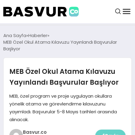
BAŞVURULAR
Ana Sayfa
Haberler
MEB Özel Okul Atama Kılavuzu Yayınlandı Başvurular
Başlıyor
BAYILIKLER
MEB Özel Okul Atama Kılavuzu
HABERLER
Yayınlandı Başvurular Başlıyor
İŞ FIKIRLERI
MEB, özel program ve proje uygulayan okullara
yönelik atama ve görevlendirme kılavuzunu
KRIPTO HABER
yayımladı. Başvurular 5-8 Mayıs tarihleri arasında
alınacak.
Basvur.co