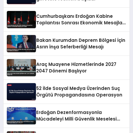
Cumhurbaşkanı Erdoğan Kabine
Toplantısı Sonrası Ekonomik Mesajlar
Verdi
Bakan Kurumdan Deprem Bölgesi İçin
Asrın İnşa Seferberliği Mesajı
Araç Muayene Hizmetlerinde 2027
2047 Dönemi Başlıyor
52 İlde Sosyal Medya Üzerinden Suç
Örgütü Propagandasına Operasyon
Erdoğan Dezenformasyonla
Mücadeleyi Milli Güvenlik Meselesi
İlan Etti