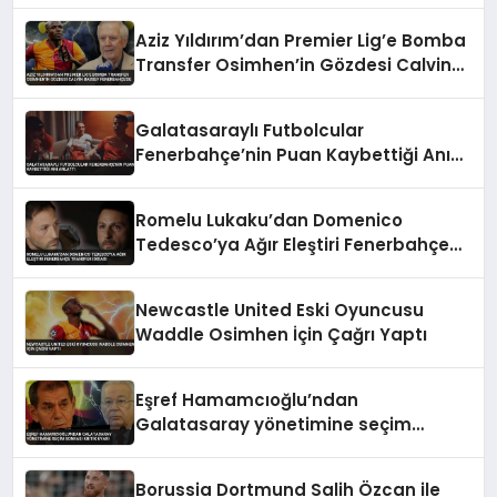
Aziz Yıldırım’dan Premier Lig’e Bomba
Transfer Osimhen’in Gözdesi Calvin
Bassey Fenerbahçe’de
Galatasaraylı Futbolcular
Fenerbahçe’nin Puan Kaybettiği Anı
Anlattı
Romelu Lukaku’dan Domenico
Tedesco’ya Ağır Eleştiri Fenerbahçe
Transfer İddiası
Newcastle United Eski Oyuncusu
Waddle Osimhen İçin Çağrı Yaptı
Eşref Hamamcıoğlu’ndan
Galatasaray yönetimine seçim
sonrası kritik uyarı
Borussia Dortmund Salih Özcan ile