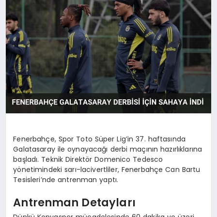
Fenerbahçe, Spor Toto Süper Lig’in 37. haftasında
Galatasaray ile oynayacağı derbi maçının hazırlıklarına
başladı. Teknik Direktör Domenico Tedesco
yönetimindeki sarı-lacivertliler, Fenerbahçe Can Bartu
Tesisleri’nde antrenman yaptı.
Antrenman Detayları
Dünkü Konyaspor mücadelesinde 60 dakika ve üzeri