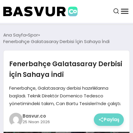
felix markets 360
felix markets app
felix markets forex
felix markets online
felix markets güvenilir mi
BAŞVURULAR
Ana Sayfa
Spor
Fenerbahçe Galatasaray Derbisi İçin Sahaya İndi
BAYILIKLER
Fenerbahçe Galatasaray Derbisi
HABERLER
İçin Sahaya İndi
İŞ FIKIRLERI
Fenerbahçe, Galatasaray derbisi hazırlıklarına
başladı. Teknik Direktör Domenico Tedesco
yönetimindeki takım, Can Bartu Tesisleri’nde çalıştı.
KRIPTO HABER
Basvur.co
Paylaş
25 Nisan 2026