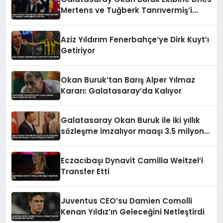
Mertens ve Tuğberk Tanrıvermiş’i
Katıyor
Aziz Yıldırım Fenerbahçe’ye Dirk Kuyt’ı
Getiriyor
Okan Buruk’tan Barış Alper Yılmaz
Kararı: Galatasaray’da Kalıyor
Galatasaray Okan Buruk ile iki yıllık
sözleşme imzalıyor maaşı 3.5 milyon
euroya çıkıyor
Eczacıbaşı Dynavit Camilla Weitzel’i
Transfer Etti
Juventus CEO’su Damien Comolli
Kenan Yıldız’ın Geleceğini Netleştirdi