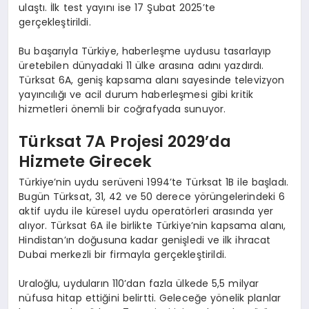
ulaştı. İlk test yayını ise 17 Şubat 2025’te
gerçekleştirildi.
Bu başarıyla Türkiye, haberleşme uydusu tasarlayıp
üretebilen dünyadaki 11 ülke arasına adını yazdırdı.
Türksat 6A, geniş kapsama alanı sayesinde televizyon
yayıncılığı ve acil durum haberleşmesi gibi kritik
hizmetleri önemli bir coğrafyada sunuyor.
Türksat 7A Projesi 2029’da
Hizmete Girecek
Türkiye’nin uydu serüveni 1994’te Türksat 1B ile başladı.
Bugün Türksat, 31, 42 ve 50 derece yörüngelerindeki 6
aktif uydu ile küresel uydu operatörleri arasında yer
alıyor. Türksat 6A ile birlikte Türkiye’nin kapsama alanı,
Hindistan’ın doğusuna kadar genişledi ve ilk ihracat
Dubai merkezli bir firmayla gerçekleştirildi.
Uraloğlu, uyduların 110’dan fazla ülkede 5,5 milyar
nüfusa hitap ettiğini belirtti. Geleceğe yönelik planlar