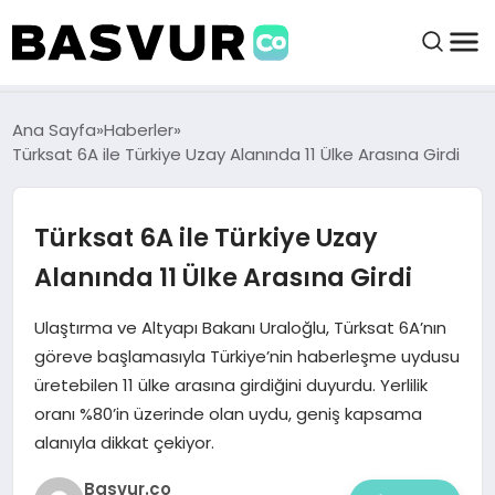
felix markets 360
felix markets app
felix markets forex
felix markets online
felix markets güvenilir mi
BAŞVURULAR
Ana Sayfa
Haberler
Türksat 6A ile Türkiye Uzay Alanında 11 Ülke Arasına Girdi
BAYILIKLER
Türksat 6A ile Türkiye Uzay
HABERLER
Alanında 11 Ülke Arasına Girdi
İŞ FIKIRLERI
Ulaştırma ve Altyapı Bakanı Uraloğlu, Türksat 6A’nın
göreve başlamasıyla Türkiye’nin haberleşme uydusu
üretebilen 11 ülke arasına girdiğini duyurdu. Yerlilik
KRIPTO HABER
oranı %80’in üzerinde olan uydu, geniş kapsama
alanıyla dikkat çekiyor.
Basvur.co