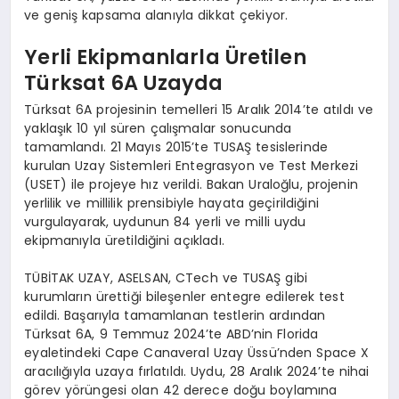
ve geniş kapsama alanıyla dikkat çekiyor.
Yerli Ekipmanlarla Üretilen
Türksat 6A Uzayda
Türksat 6A projesinin temelleri 15 Aralık 2014’te atıldı ve
yaklaşık 10 yıl süren çalışmalar sonucunda
tamamlandı. 21 Mayıs 2015’te TUSAŞ tesislerinde
kurulan Uzay Sistemleri Entegrasyon ve Test Merkezi
(USET) ile projeye hız verildi. Bakan Uraloğlu, projenin
yerlilik ve millilik prensibiyle hayata geçirildiğini
vurgulayarak, uydunun 84 yerli ve milli uydu
ekipmanıyla üretildiğini açıkladı.
TÜBİTAK UZAY, ASELSAN, CTech ve TUSAŞ gibi
kurumların ürettiği bileşenler entegre edilerek test
edildi. Başarıyla tamamlanan testlerin ardından
Türksat 6A, 9 Temmuz 2024’te ABD’nin Florida
eyaletindeki Cape Canaveral Uzay Üssü’nden Space X
aracılığıyla uzaya fırlatıldı. Uydu, 28 Aralık 2024’te nihai
görev yörüngesi olan 42 derece doğu boylamına