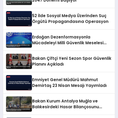
2047 Dönemi Başlıyor
52 İlde Sosyal Medya Üzerinden Suç
Örgütü Propagandasına Operasyon
Erdoğan Dezenformasyonla
Mücadeleyi Milli Güvenlik Meselesi
İlan Etti
Bakan Çiftçi Yeni Sezon Spor Güvenlik
Planını Açıkladı
Emniyet Genel Müdürü Mahmut
Demirtaş 23 Nisan Mesajı Yayımladı
Bakan Kurum Antalya Muğla ve
Balıkesirdeki Hasar Bilançosunu
Paylaştı