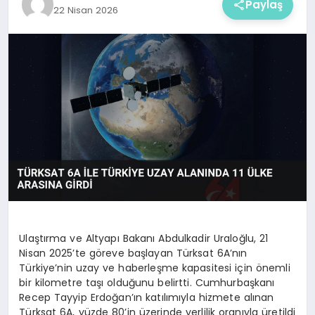
Paylaş
22 Nisan 2026
Ulaştırma ve Altyapı Bakanı Abdulkadir Uraloğlu, 21
Nisan 2025’te göreve başlayan Türksat 6A’nın
Türkiye’nin uzay ve haberleşme kapasitesi için önemli
bir kilometre taşı olduğunu belirtti. Cumhurbaşkanı
Recep Tayyip Erdoğan’ın katılımıyla hizmete alınan
Türksat 6A, yüzde 80’in üzerinde yerlilik oranıyla üretildi