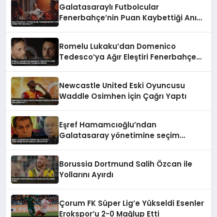
Galatasaraylı Futbolcular
Fenerbahçe’nin Puan Kaybettiği Anı
Anlattı
Romelu Lukaku’dan Domenico
Tedesco’ya Ağır Eleştiri Fenerbahçe
Transfer İddiası
Newcastle United Eski Oyuncusu
Waddle Osimhen İçin Çağrı Yaptı
Eşref Hamamcıoğlu’ndan
Galatasaray yönetimine seçim
sonrası kritik uyarı
Borussia Dortmund Salih Özcan ile
Yollarını Ayırdı
Çorum FK Süper Lig’e Yükseldi Esenler
Erokspor’u 2-0 Mağlup Etti