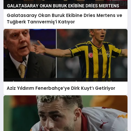
Galatasaray Okan Buruk Ekibine Dries Mertens ve
Tuğberk Tanrıvermiş’i Katıyor
Aziz Yıldırım Fenerbahçe’ye Dirk Kuyt’ı Getiriyor