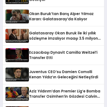
Okan Buruk’tan Barış Alper Yılmaz
Kararı: Galatasaray’da Kalıyor
Galatasaray Okan Buruk ile iki yıllık
sözleşme imzalıyor maaşı 3.5 milyon
euroya çıkıyor
Eczacıbaşı Dynavit Camilla Weitzel’i
Transfer Etti
Juventus CEO’su Damien Comolli
Kenan Yıldız’ın Geleceğini Netleştirdi
Aziz Yıldırım’dan Premier Lig’e Bomba
Transfer Osimhen’in Gözdesi Calvin
Bassey Fenerbahçe’de