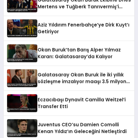
Mertens ve Tuğberk Tanrıvermiş’i
Katıyor
Aziz Yıldırım Fenerbahçe’ye Dirk Kuyt’ı
Getiriyor
Okan Buruk’tan Barış Alper Yılmaz
Kararı: Galatasaray’da Kalıyor
Galatasaray Okan Buruk ile iki yıllık
sözleşme imzalıyor maaşı 3.5 milyon
euroya çıkıyor
Eczacıbaşı Dynavit Camilla Weitzel’i
Transfer Etti
Juventus CEO’su Damien Comolli
Kenan Yıldız’ın Geleceğini Netleştirdi