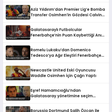
Aziz Yıldırım’dan Premier Lig’e Bomba
Transfer Osimhen’in Gözdesi Calvin
Bassey Fenerbahçe’de
Galatasaraylı Futbolcular
Fenerbahçe’nin Puan Kaybettiği Anı
Anlattı
Romelu Lukaku’dan Domenico
Tedesco’ya Ağır Eleştiri Fenerbahçe
Transfer İddiası
Newcastle United Eski Oyuncusu
Waddle Osimhen İçin Çağrı Yaptı
Eşref Hamamcıoğlu’ndan
Galatasaray yönetimine seçim
sonrası kritik uyarı
Borussia Dortmund Salih Özcan ile