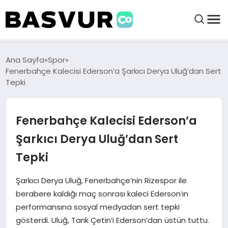
BAŞVURULAR
Ana Sayfa
Spor
Fenerbahçe Kalecisi Ederson’a Şarkıcı Derya Uluğ’dan Sert
Tepki
BAYILIKLER
Fenerbahçe Kalecisi Ederson’a
HABERLER
Şarkıcı Derya Uluğ’dan Sert
İŞ FIKIRLERI
Tepki
KRIPTO HABER
Şarkıcı Derya Uluğ, Fenerbahçe’nin Rizespor ile
berabere kaldığı maç sonrası kaleci Ederson’ın
performansına sosyal medyadan sert tepki
gösterdi. Uluğ, Tarık Çetin’i Ederson’dan üstün tuttu.