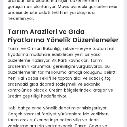
ardından site aidatlarına ilişkin düzenlemenin
görüşülmesi planlanıyor. Mayıs ayındaki güncellemeler
öncesinde site aidatı teklifinin yasalaşması
hedefleniyor.
Tarım Arazileri ve Gıda
Fiyatlarına Yönelik Düzenlemeler
Tarım ve Orman Bakanlığı, sebze-meyve toptan hal
fiyatlarına müdahale edebilecek yeni bir yasal
düzenleme hazırlıyor. AK Parti kaynakları, tarım
arazilerinin korunması gerekliliğini vurgulayarak, bu
düzenlemenin tarımı koruma amaçlı olduğunu belirtti.
Yeni Hal Yasası Teklifi ile toptan alıcı ve satıcı çiftçi
arasındaki gıda ticareti sözleşmeli ve Bakanlık
kontrolünde olacak. Üretim bölgelerindeki artışlar ve
üretim çeşitliliği hedefleniyor.
Hobi bahçelerine yönelik denetimler sıkılaştırılıyor.
Gerçek tarımsal faaliyet yürütenlere izin verilirken,
tarım arazisi üzerine inşa edilen villa ve ticari
yapılaşmalara izin verilmeyecek. Tarım, Çevre ve