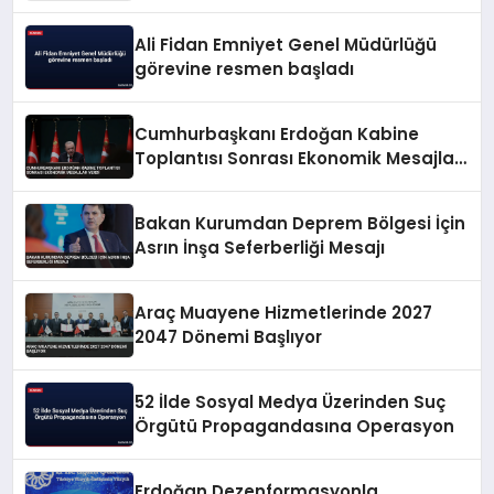
Ali Fidan Emniyet Genel Müdürlüğü
görevine resmen başladı
Cumhurbaşkanı Erdoğan Kabine
Toplantısı Sonrası Ekonomik Mesajlar
Verdi
Bakan Kurumdan Deprem Bölgesi İçin
Asrın İnşa Seferberliği Mesajı
Araç Muayene Hizmetlerinde 2027
2047 Dönemi Başlıyor
52 İlde Sosyal Medya Üzerinden Suç
Örgütü Propagandasına Operasyon
Erdoğan Dezenformasyonla