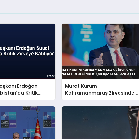
şkanı Erdoğan
Murat Kurum
bistan’da Kritik
Kahramanmaraş Zirvesinde
tılıyor
Deprem Bölgesindeki
Çalışmaları Anlattı