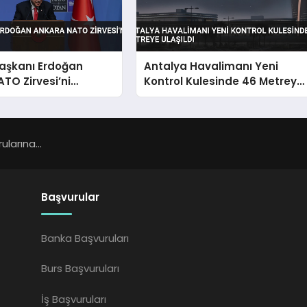
şkanı Erdoğan
Antalya Havalimanı Yeni
TO Zirvesi’ni
Kontrol Kulesinde 46 Metreye
irdi
Ulaşıldı
larına...
Başvurular
Banka Başvuruları
Burs Başvuruları
İş Başvuruları