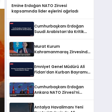
Emine Erdoğan NATO Zirvesi
kapsamında lider eşlerini ağırladı
Cumhurbaşkanı Erdoğan
Suudi Arabistan’da Kritik
Zirveye Katılıyor
Murat Kurum
Kahramanmaraş Zirvesinde
Deprem Bölgesindeki
Çalışmaları Anlattı
Emniyet Genel Müdürü Ali
Fidan’dan Kurban Bayramı
Mesajı
Cumhurbaşkanı Erdoğan
Ankara NATO Zirvesi’ni
Değerlendirdi
Antalya Havalimanı Yeni