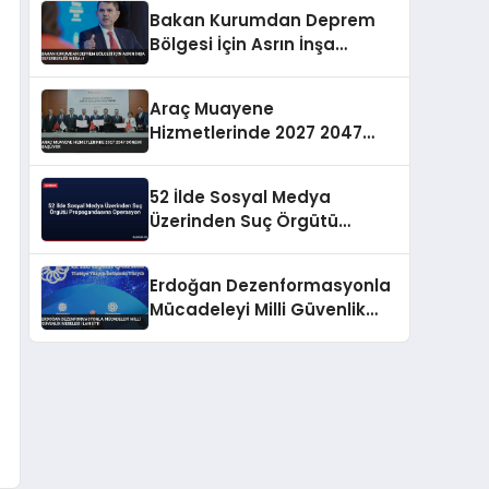
Bakan Kurumdan Deprem
Bölgesi İçin Asrın İnşa
Seferberliği Mesajı
Araç Muayene
Hizmetlerinde 2027 2047
Dönemi Başlıyor
52 İlde Sosyal Medya
Üzerinden Suç Örgütü
Propagandasına
Operasyon
Erdoğan Dezenformasyonla
Mücadeleyi Milli Güvenlik
Meselesi İlan Etti