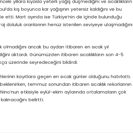
eki yıllara kıyasla yeterli yağış düşmediğini ve sıcaklıkların
bul’da kış boyunca kar yağışının yetersiz kaldığını ve bu
ade etti. Mart ayında ise Türkiye’nin de içinde bulunduğu
aj doluluk oranlarının henüz istenilen seviyeye ulaşmadığını
ek olmadığını ancak bu aydan itibaren en sıcak yıl
diğini aktardı. Günümüzden itibaren sıcaklıkların son 4-5
ukça üzerinde seyredeceğini bildirdi.
ihlerinin kayıtlara geçen en sıcak günler olduğunu hatırlattı.
beklenirken, temmuz sonundan itibaren sıcaklık rekorlarının
Nino’nun etkisiyle eylül-ekim aylarında ortalamaların çok
kalınacağını belirtti.