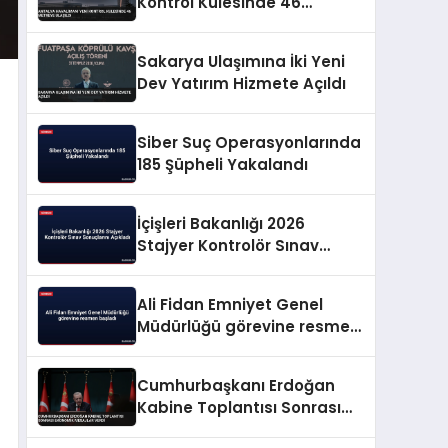
Kontrol Kulesinde 46
Metreye Ulaşıldı
Sakarya Ulaşımına İki Yeni
Dev Yatırım Hizmete Açıldı
Siber Suç Operasyonlarında
185 Şüpheli Yakalandı
İçişleri Bakanlığı 2026
Stajyer Kontrolör Sınav
Sonuçlarını Açıkladı
Ali Fidan Emniyet Genel
Müdürlüğü görevine resmen
başladı
Cumhurbaşkanı Erdoğan
Kabine Toplantısı Sonrası
Ekonomik Mesajlar Verdi