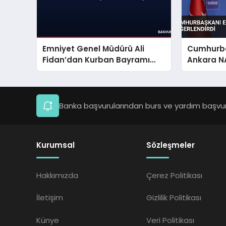
Emniyet Genel Müdürü Ali
Cumhurba
Fidan’dan Kurban Bayramı
Ankara NA
Mesajı
Değerlend
Banka başvurularından burs ve yardım başvuru
Kurumsal
Sözleşmeler
Hakkımızda
Çerez Politikası
İletişim
Gizlilik Politikası
Künye
Veri Politikası