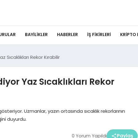
URULAR
BAYILIKLER
HABERLER
İŞ FIKIRLERI
KRIPTO
Sıcaklıkları Rekor Kırabilir
yor Yaz Sıcaklıkları Rekor
steriyor. Uzmanlar, yazın ortasında sıcaklık rekorlarının
ğini duyurdu.
0 Yorum Yapıldı
Paylaş