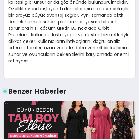
kalitesi gibi unsurlar da göz önünde bulundurulmalıdır.
Özellikle yeni başlayan kullanıcılar için sade ve anlaşılır
bir arayüz büyük avantaj sağlar. Aynı zamanda aktif
destek hizmeti sunan platformlar, yaşanabilecek
sorunlara hızlı çözüm üretir. Bu noktada Orbit
Premium, kullanıcı dostu yapısı ve destek hizmetleriyle
dikkat çeker. Kullanıcıların ihtiyaçlarını doğru analiz
eden sistemler, uzun vadede daha verimli bir kullanım
sunar ve oyuncuların beklentilerini karşılamada önemli
rol oynar.
Benzer Haberler