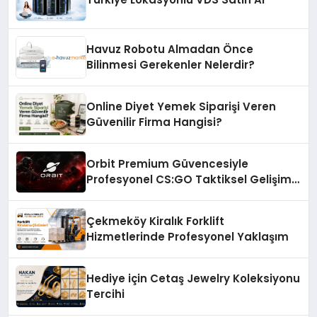
Havuz Robotu Almadan Önce
Bilinmesi Gerekenler Nelerdir?
Online Diyet Yemek Siparişi Veren
Güvenilir Firma Hangisi?
Orbit Premium Güvencesiyle
Profesyonel CS:GO Taktiksel Gelişim
Sistemleri
Çekmeköy Kiralık Forklift
Hizmetlerinde Profesyonel Yaklaşım
Hediye için Cetaş Jewelry Koleksiyonu
Tercihi