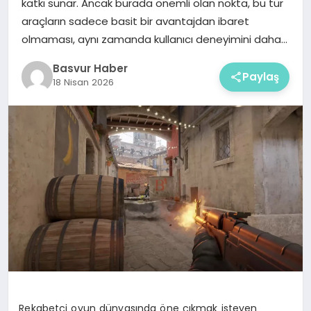
katkı sunar. Ancak burada önemli olan nokta, bu tür
araçların sadece basit bir avantajdan ibaret
olmaması, aynı zamanda kullanıcı deneyimini daha…
Basvur Haber
Paylaş
18 Nisan 2026
Rekabetçi oyun dünyasında öne çıkmak isteyen