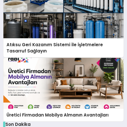
Atıksu Geri Kazanım Sistemi İle İşletmelere
Tasarruf Sağlayın
Üretici Firmadan Mobilya Almanın Avantajları
Son Dakika