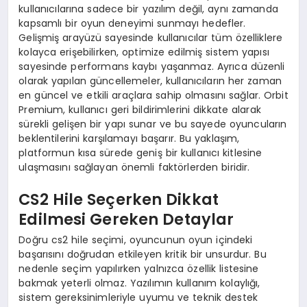
kullanıcılarına sadece bir yazılım değil, aynı zamanda
kapsamlı bir oyun deneyimi sunmayı hedefler.
Gelişmiş arayüzü sayesinde kullanıcılar tüm özelliklere
kolayca erişebilirken, optimize edilmiş sistem yapısı
sayesinde performans kaybı yaşanmaz. Ayrıca düzenli
olarak yapılan güncellemeler, kullanıcıların her zaman
en güncel ve etkili araçlara sahip olmasını sağlar. Orbit
Premium, kullanıcı geri bildirimlerini dikkate alarak
sürekli gelişen bir yapı sunar ve bu sayede oyuncuların
beklentilerini karşılamayı başarır. Bu yaklaşım,
platformun kısa sürede geniş bir kullanıcı kitlesine
ulaşmasını sağlayan önemli faktörlerden biridir.
CS2 Hile Seçerken Dikkat
Edilmesi Gereken Detaylar
Doğru cs2 hile seçimi, oyuncunun oyun içindeki
başarısını doğrudan etkileyen kritik bir unsurdur. Bu
nedenle seçim yapılırken yalnızca özellik listesine
bakmak yeterli olmaz. Yazılımın kullanım kolaylığı,
sistem gereksinimleriyle uyumu ve teknik destek