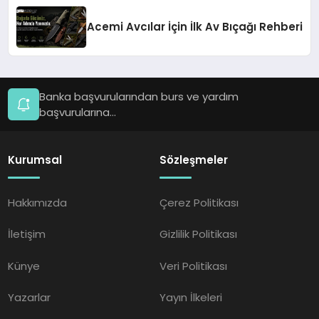
Acemi Avcılar İçin İlk Av Bıçağı Rehberi
Banka başvurularından burs ve yardım
başvurularına...
Kurumsal
Sözleşmeler
Hakkımızda
Çerez Politikası
İletişim
Gizlilik Politikası
Künye
Veri Politikası
Yazarlar
Yayın İlkeleri