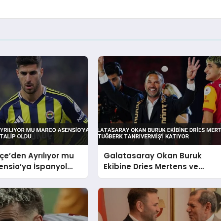
e’den Ayrılıyor mu
Galatasaray Okan Buruk
ensio’ya İspanyol
Ekibine Dries Mertens ve
alip Oldu
Tuğberk Tanrıvermiş’i Katıyor