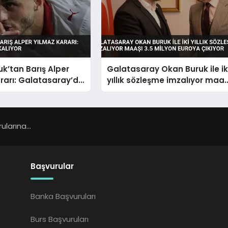
k’tan Barış Alper
Galatasaray Okan Buruk ile ik
rarı: Galatasaray’da
yıllık sözleşme imzalıyor maaş
3.5 milyon euroya çıkıyor
larına...
Başvurular
Banka Başvuruları
Burs Başvuruları