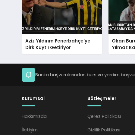
Aziz Yıldırım Fenerbahçe’ye
Okan Buru
Dirk Kuyt’ı Getiriyor
Yılmaz Ka
Kalıyor
Banka başvurularından burs ve yardım başvuru
Kurumsal
Sözleşmeler
Hakkımızda
Çerez Politikası
İletişim
Gizlilik Politikası