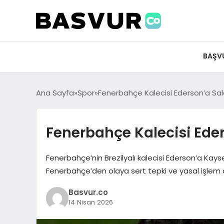
felix markets 360
felix markets app
felix markets forex
felix markets online
felix markets güvenilir mi
BAŞV
Ana Sayfa
Spor
Fenerbahçe Kalecisi Ederson’a Sald
Fenerbahçe Kalecisi Eders
Fenerbahçe’nin Brezilyalı kalecisi Ederson’a Ka
Fenerbahçe’den olaya sert tepki ve yasal işlem a
Basvur.co
14 Nisan 2026