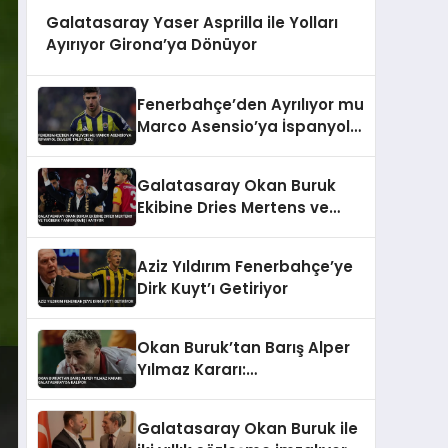
Galatasaray Yaser Asprilla ile Yolları
Ayırıyor Girona’ya Dönüyor
Fenerbahçe’den Ayrılıyor mu
Marco Asensio’ya İspanyol
Devleri Talip Oldu
Galatasaray Okan Buruk
Ekibine Dries Mertens ve
Tuğberk Tanrıvermiş’i
Katıyor
Aziz Yıldırım Fenerbahçe’ye
Dirk Kuyt’ı Getiriyor
Okan Buruk’tan Barış Alper
Yılmaz Kararı:
Galatasaray’da Kalıyor
Galatasaray Okan Buruk ile