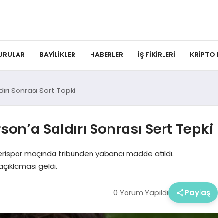
URULAR
BAYILIKLER
HABERLER
İŞ FIKIRLERI
KRIPTO
ırı Sonrası Sert Tepki
on’a Saldırı Sonrası Sert Tepki
yserispor maçında tribünden yabancı madde atıldı.
çıklaması geldi.
0 Yorum Yapıldı
Paylaş