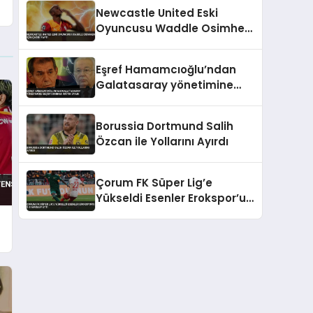
İddiası
Newcastle United Eski
Oyuncusu Waddle Osimhen
İçin Çağrı Yaptı
Eşref Hamamcıoğlu’ndan
Galatasaray yönetimine
seçim sonrası kritik uyarı
Borussia Dortmund Salih
Özcan ile Yollarını Ayırdı
Çorum FK Süper Lig’e
Yükseldi Esenler Erokspor’u
2-0 Mağlup Etti