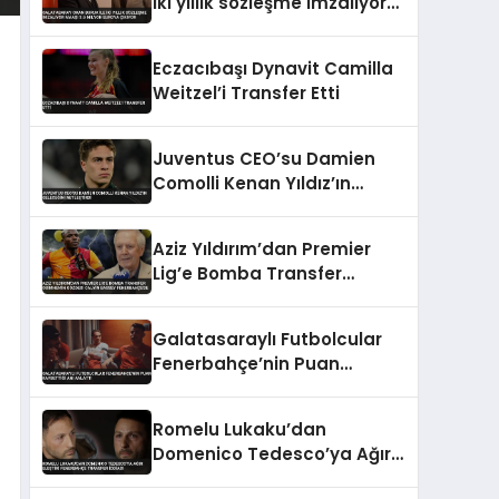
iki yıllık sözleşme imzalıyor
maaşı 3.5 milyon euroya
çıkıyor
Eczacıbaşı Dynavit Camilla
Weitzel’i Transfer Etti
Juventus CEO’su Damien
Comolli Kenan Yıldız’ın
Geleceğini Netleştirdi
Aziz Yıldırım’dan Premier
Lig’e Bomba Transfer
Osimhen’in Gözdesi Calvin
Bassey Fenerbahçe’de
Galatasaraylı Futbolcular
Fenerbahçe’nin Puan
Kaybettiği Anı Anlattı
Romelu Lukaku’dan
Domenico Tedesco’ya Ağır
Eleştiri Fenerbahçe Transfer