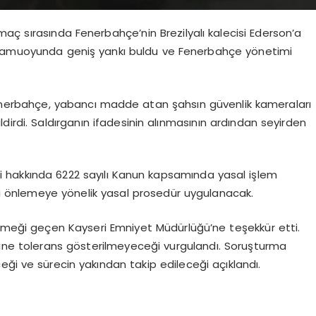
aç sırasında Fenerbahçe’nin Brezilyalı kalecisi Ederson’a
r kamuoyunda geniş yankı buldu ve Fenerbahçe yönetimi
Fenerbahçe, yabancı madde atan şahsın güvenlik kameraları
bildirdi. Saldırganın ifadesinin alınmasının ardından seyirden
i hakkında 6222 sayılı Kanun kapsamında yasal işlem
eti önlemeye yönelik yasal prosedür uygulanacak.
 emeği geçen Kayseri Emniyet Müdürlüğü’ne teşekkür etti.
lerine tolerans gösterilmeyeceği vurgulandı. Soruşturma
eği ve sürecin yakından takip edileceği açıklandı.