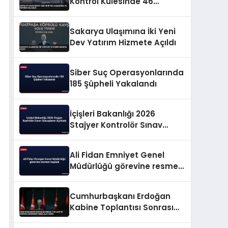
Kontrol Kulesinde 46
Metreye Ulaşıldı
Sakarya Ulaşımına İki Yeni
Dev Yatırım Hizmete Açıldı
Siber Suç Operasyonlarında
185 Şüpheli Yakalandı
İçişleri Bakanlığı 2026
Stajyer Kontrolör Sınav
Sonuçlarını Açıkladı
Ali Fidan Emniyet Genel
Müdürlüğü görevine resmen
başladı
Cumhurbaşkanı Erdoğan
Kabine Toplantısı Sonrası
Ekonomik Mesajlar Verdi