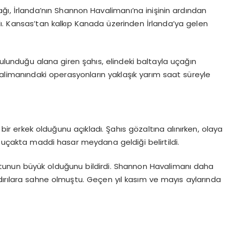
ağı, İrlanda’nın Shannon Havalimanı’na inişinin ardından
ğradı. Kansas’tan kalkıp Kanada üzerinden İrlanda’ya gelen
ulunduğu alana giren şahıs, elindeki baltayla uçağın
valimanındaki operasyonların yaklaşık yarım saat süreyle
 bir erkek olduğunu açıkladı. Şahıs gözaltına alınırken, olaya
u uçakta maddi hasar meydana geldiği belirtildi.
oyutunun büyük olduğunu bildirdi. Shannon Havalimanı daha
dırılara sahne olmuştu. Geçen yıl kasım ve mayıs aylarında