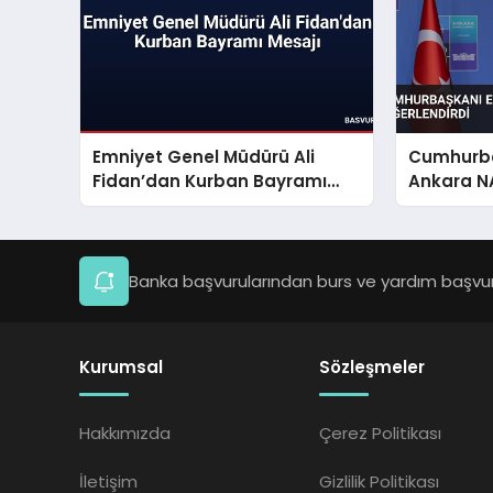
Emniyet Genel Müdürü Ali
Cumhurba
Fidan’dan Kurban Bayramı
Ankara NA
Mesajı
Değerlend
Banka başvurularından burs ve yardım başvuru
Kurumsal
Sözleşmeler
Hakkımızda
Çerez Politikası
İletişim
Gizlilik Politikası