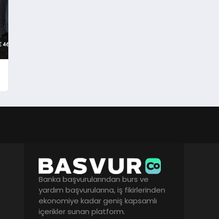
Banka başvurularından burs ve
yardım başvurularına, iş fikirlerinden
ekonomiye kadar geniş kapsamlı
içerikler sunan platform.