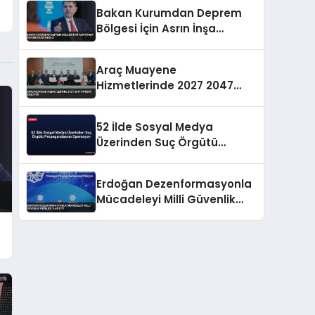
Bakan Kurumdan Deprem
Bölgesi İçin Asrın İnşa
Seferberliği Mesajı
Araç Muayene
Hizmetlerinde 2027 2047
Dönemi Başlıyor
52 İlde Sosyal Medya
Üzerinden Suç Örgütü
Propagandasına
Operasyon
Erdoğan Dezenformasyonla
Mücadeleyi Milli Güvenlik
Meselesi İlan Etti