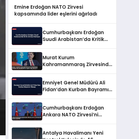
Emine Erdoğan NATO Zirvesi
kapsamında lider eşlerini ağırladı
Cumhurbaşkanı Erdoğan
Suudi Arabistan’da Kritik
Zirveye Katılıyor
Murat Kurum
Kahramanmaraş Zirvesinde
Deprem Bölgesindeki
Çalışmaları Anlattı
Emniyet Genel Müdürü Ali
Fidan’dan Kurban Bayramı
Mesajı
Cumhurbaşkanı Erdoğan
Ankara NATO Zirvesi’ni
Değerlendirdi
Antalya Havalimanı Yeni