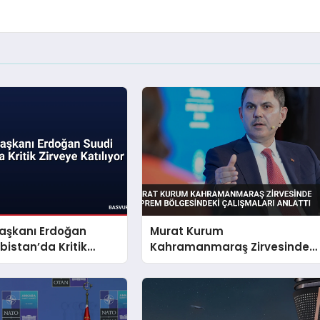
şkanı Erdoğan
Murat Kurum
bistan’da Kritik
Kahramanmaraş Zirvesinde
tılıyor
Deprem Bölgesindeki
Çalışmaları Anlattı