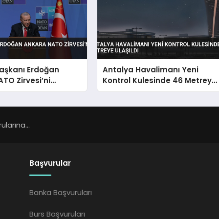
şkanı Erdoğan
Antalya Havalimanı Yeni
TO Zirvesi’ni
Kontrol Kulesinde 46 Metreye
irdi
Ulaşıldı
larına...
Başvurular
Banka Başvuruları
Burs Başvuruları