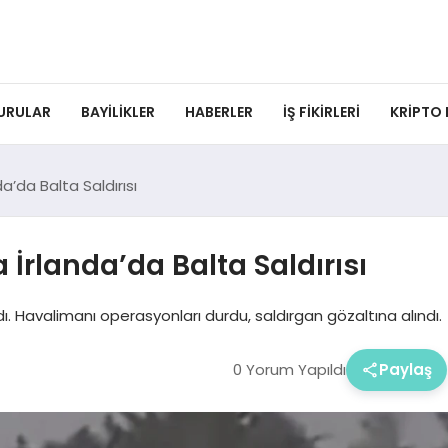
URULAR
BAYILIKLER
HABERLER
İŞ FIKIRLERI
KRIPTO
a’da Balta Saldırısı
İrlanda’da Balta Saldırısı
dı. Havalimanı operasyonları durdu, saldırgan gözaltına alındı.
0 Yorum Yapıldı
Paylaş