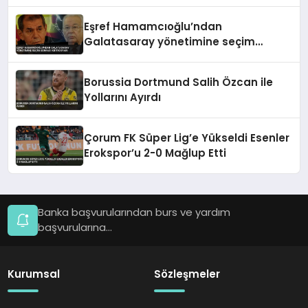
Eşref Hamamcıoğlu’ndan
Galatasaray yönetimine seçim
sonrası kritik uyarı
Borussia Dortmund Salih Özcan ile
Yollarını Ayırdı
Çorum FK Süper Lig’e Yükseldi Esenler
Erokspor’u 2-0 Mağlup Etti
Banka başvurularından burs ve yardım
başvurularına...
Kurumsal
Sözleşmeler