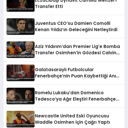
Eczacıbaşı Dynavit Camilla Weitzel’i
Transfer Etti
Juventus CEO’su Damien Comolli
Kenan Yıldız’ın Geleceğini Netleştirdi
Aziz Yıldırım’dan Premier Lig’e Bomba
Transfer Osimhen’in Gözdesi Calvin
Bassey Fenerbahçe’de
Galatasaraylı Futbolcular
Fenerbahçe’nin Puan Kaybettiği Anı
Anlattı
Romelu Lukaku’dan Domenico
Tedesco’ya Ağır Eleştiri Fenerbahçe
Transfer İddiası
Newcastle United Eski Oyuncusu
Waddle Osimhen İçin Çağrı Yaptı