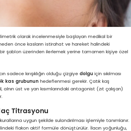
limetrik olarak incelenmesiyle başlayan medikal bir
den önce kasların istirahat ve hareket halindeki
art bir şablon üzerinden ilerlemek yerine tamamen kişiye özel
acın sadece kırışıklığın olduğu çizgiye
dolgu
için sıkılması
 kök kas grubunun
hedeflenmesi gerekir. Çatık kaş
, alnın üst ve yan kısımlarındaki antagonist (zıt çalışan)
r.
İlaç Titrasyonu
 kurallarına uygun şekilde sulandırılması işlemiyle tanımlanır.
indeki flakon aktif formüle dönüştürülür. İlacın yoğunluğu,