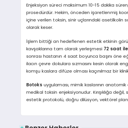
Enjeksiyon süreci maksimum 10-15 dakika süren,
prosedürdür. Hekim, önceden işaretlenmiş koord
içine verilen toksin, sinir uçlarındaki asetilkolin
olarak keser.
İşlem bittiği an hedeflenen estetik etkinin görü
kavşaklarına tam olarak yerleşmesi
72 saat il
sonrası hastanın 4 saat boyunca başını öne 
ilacın çevre dokulara sızmasını kesin olarak eng
komşu kaslara difüze olması kaçınılmaz bir klini
Botoks
uygulaması, mimik kaslarının anatomik a
medikal toksin enjeksiyonudur. Kırışıklığa değil,
estetik protokolü, doğru dilüsyon, vektörel plan
Benzer Haberler