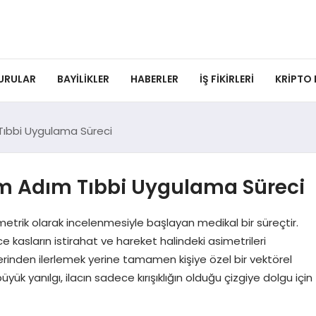
URULAR
BAYILIKLER
HABERLER
İŞ FIKIRLERI
KRIPTO
 Tıbbi Uygulama Süreci
dım Adım Tıbbi Uygulama Süreci
metrik olarak incelenmesiyle başlayan medikal bir süreçtir.
sların istirahat ve hareket halindeki asimetrileri
 üzerinden ilerlemek yerine tamamen kişiye özel bir vektörel
üyük yanılgı, ilacın sadece kırışıklığın olduğu çizgiye dolgu için