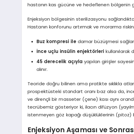
hastanın kas gücüne ve hedeflenen bölgenin geni
Enjeksiyon bölgesinin sterilizasyonu sağlandıkta
Hastanın konforunu artırmak ve morarma riskini sı
Buz kompresi ile
damar büzüşmesi sağlana
İnce uçlu insülin enjektörleri
kullanılarak
45 derecelik açıyla
yapılan girişler sayes
alınır.
Teoride doğru bilinen ama pratikte sıklıkla atl
prospektüsteki standart oranı baz alsa da, ince c
ve dirençli bir masseter (çene) kası aynı orand
tecrübemiz gösteriyor ki, ilacın difüzyon (yayı
istenmeyen göz kapağı düşüklüklerinin (pitoz) bi
Enjeksiyon Aşaması ve Sonrası