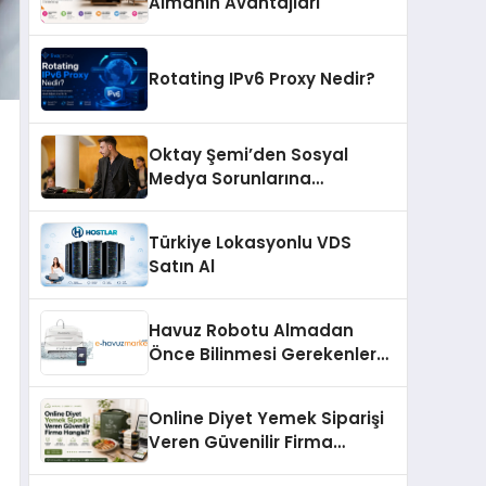
Almanın Avantajları
Rotating IPv6 Proxy Nedir?
Oktay Şemi’den Sosyal
Medya Sorunlarına
Profesyonel Müdahale ve
Hızlı Çözüm Desteği
Türkiye Lokasyonlu VDS
Satın Al
Havuz Robotu Almadan
Önce Bilinmesi Gerekenler
Nelerdir?
Online Diyet Yemek Siparişi
Veren Güvenilir Firma
Hangisi?