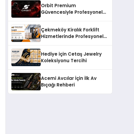
Orbit Premium
Güvencesiyle Profesyonel
CS:GO Taktiksel Gelişim
Sistemleri
Çekmeköy Kiralık Forklift
Hizmetlerinde Profesyonel
Yaklaşım
Hediye için Cetaş Jewelry
Koleksiyonu Tercihi
Acemi Avcılar İçin İlk Av
Bıçağı Rehberi