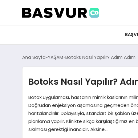
felix markets 360
felix markets app
felix markets forex
felix markets online
felix markets güvenilir mi
BAŞV
Ana Sayfa
YAŞAM
Botoks Nasıl Yapılır? Adım Adım
Botoks Nasıl Yapılır? A
Botox uygulaması, hastanın mimik kaslarının mili
Doğrudan enjeksiyon aşamasına geçmeden önce ka
haritalandırılır. Dolayısıyla, standart bir şablon
planlama yapılır. Klinikte sıkça karşılaştığımız en b
sıkılması gerektiği inancıdır. Aksine,…