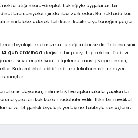
 nokta atışı micro-droplet tekniğiyle uygulanan bir
inatlara saniyeler içinde ilacı zerk eder. Bu noktada kas
 salınımını bloke ederek ilgili kasın kasılma yeteneğini geçici
lmesi biyolojik mekanizma gereği imkansızdır. Toksinin sinir
e 14 gün arasında
değişen bir periyot gerektirir. Tedavi
eğmemesi ve enjeksiyon bölgelerine masaj yapmaması,
eller. Bu kural ihlal edildiğinde moleküllerin istenmeyen
k sonuçtur.
nalizine dayanan, milimetrik hesaplamalarla yapılan bir
 sorunu yaratan kök kasa müdahale edilir. Etkili bir medikal
lama ve 14 günlük biyolojik yerleşme takibiyle sonuçlanır.