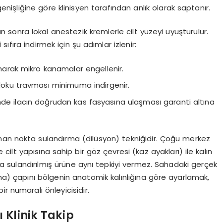
şliğine göre klinisyen tarafından anlık olarak saptanır.
n sonra lokal anestezik kremlerle cilt yüzeyi uyuşturulur.
fıra indirmek için şu adımlar izlenir:
rak mikro kanamalar engellenir.
 doku travması minimuma indirgenir.
inde ilacın doğrudan kas fasyasına ulaşması garanti altına
anan nokta sulandırma (dilüsyon) tekniğidir. Çoğu merkez
ilt yapısına sahip bir göz çevresi (kaz ayakları) ile kalın
a sulandırılmış ürüne aynı tepkiyi vermez. Sahadaki gerçek
lma) çapını bölgenin anatomik kalınlığına göre ayarlamak,
r numaralı önleyicisidir.
 Klinik Takip