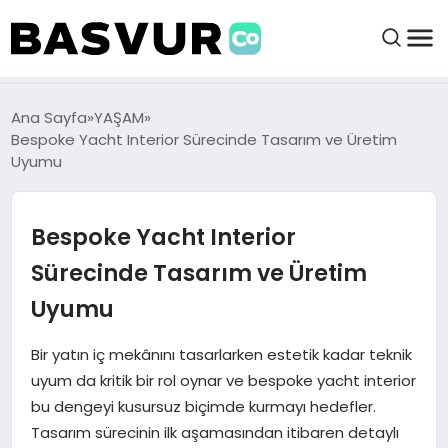
felix markets 360
felix markets app
felix markets forex
felix markets online
felix markets güvenilir mi
BAŞVURULAR
Ana Sayfa
YAŞAM
Bespoke Yacht Interior Sürecinde Tasarım ve Üretim
Uyumu
BAYILIKLER
Bespoke Yacht Interior
HABERLER
Sürecinde Tasarım ve Üretim
İŞ FIKIRLERI
Uyumu
KRIPTO HABER
Bir yatın iç mekânını tasarlarken estetik kadar teknik
uyum da kritik bir rol oynar ve bespoke yacht interior
bu dengeyi kusursuz biçimde kurmayı hedefler.
Tasarım sürecinin ilk aşamasından itibaren detaylı