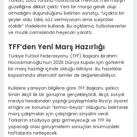
Tarkan, 2002 ruhunu hatırlatarak mevcut milli marşın
güzelliğine dikkat çekti. Yeni bir marşa gerek olup
olmadığını düşündüğünü belirten sanatçı, “Uçakta bir
şeyler oldu tabii, söz vermiyorum ama sürprizler
olabilir” ifadelerini kullandı. Bu açıklama, futbolseverler
ve müzik camiasında heyecan yarattı.
TFF’den Yeni Marş Hazırlığı
Türkiye Futbol Federasyonu (TFF) Başkanı İbrahim
Hacıosmanoğlu’nun 2026 Dünya Kupası için görkemli
bir marş hazırlığı içinde olduğu biliniyor. Bu hazırlıklar
kapsamında alternatif isimler de değerlendiriliyor.
Kulislere yansıyan bilgilere göre TFF Başkanı, şarkıcı
Sinan Akçıl ile bir görüşme gerçekleştirdi. Akçıl, sosyal
medya hesabından yaptığı paylaşımlarla Riva’yı ziyaret
ettiğini ve konunun “kırmızı-beyaz” olduğunu belirterek
marş çalışmaları için çalıştığının sinyalini verdi.
Tarkan’ın stüdyoya girip girmeyeceği ve TFF ile
yapacağı olası görüşmelerin sonuçları önümüzdeki
haftalarda netleşecek.