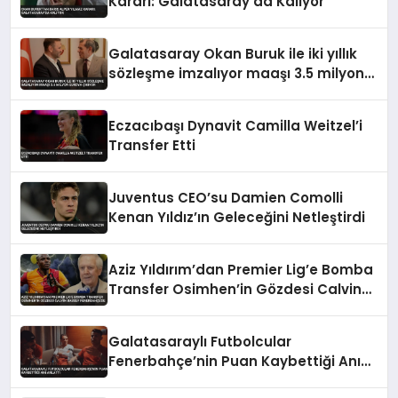
Kararı: Galatasaray’da Kalıyor
Galatasaray Okan Buruk ile iki yıllık
sözleşme imzalıyor maaşı 3.5 milyon
euroya çıkıyor
Eczacıbaşı Dynavit Camilla Weitzel’i
Transfer Etti
Juventus CEO’su Damien Comolli
Kenan Yıldız’ın Geleceğini Netleştirdi
Aziz Yıldırım’dan Premier Lig’e Bomba
Transfer Osimhen’in Gözdesi Calvin
Bassey Fenerbahçe’de
Galatasaraylı Futbolcular
Fenerbahçe’nin Puan Kaybettiği Anı
Anlattı