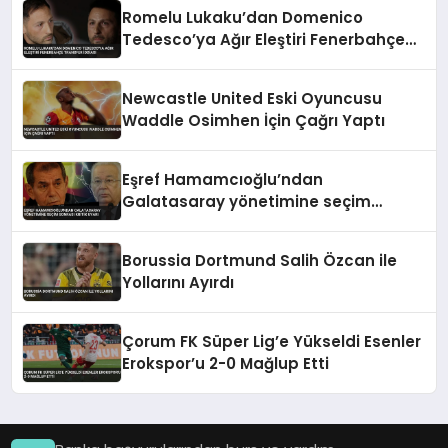
Romelu Lukaku’dan Domenico
Tedesco’ya Ağır Eleştiri Fenerbahçe
Transfer İddiası
Newcastle United Eski Oyuncusu
Waddle Osimhen İçin Çağrı Yaptı
Eşref Hamamcıoğlu’ndan
Galatasaray yönetimine seçim
sonrası kritik uyarı
Borussia Dortmund Salih Özcan ile
Yollarını Ayırdı
Çorum FK Süper Lig’e Yükseldi Esenler
Erokspor’u 2-0 Mağlup Etti