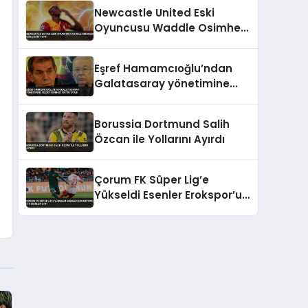
İddiası
Newcastle United Eski
Oyuncusu Waddle Osimhen
İçin Çağrı Yaptı
Eşref Hamamcıoğlu’ndan
Galatasaray yönetimine
seçim sonrası kritik uyarı
Borussia Dortmund Salih
Özcan ile Yollarını Ayırdı
Çorum FK Süper Lig’e
Yükseldi Esenler Erokspor’u
2-0 Mağlup Etti