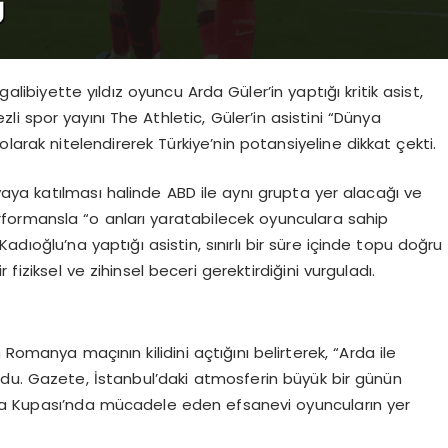
galibiyette yıldız oyuncu Arda Güler’in yaptığı kritik asist,
li spor yayını The Athletic, Güler’in asistini “Dünya
olarak nitelendirerek Türkiye’nin potansiyeline dikkat çekti.
uvaya katılması halinde ABD ile aynı grupta yer alacağı ve
formansla “o anları yaratabilecek oyunculara sahip
 Kadıoğlu’na yaptığı asistin, sınırlı bir süre içinde topu doğru
fiziksel ve zihinsel beceri gerektirdiğini vurguladı.
Romanya maçının kilidini açtığını belirterek, “Arda ile
du. Gazete, İstanbul’daki atmosferin büyük bir günün
ya Kupası’nda mücadele eden efsanevi oyuncuların yer