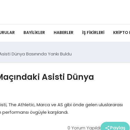
URULAR
BAYILIKLER
HABERLER
İŞ FIKIRLERI
KRIPTO
sisti Dünya Basınında Yankı Buldu
açındaki Asisti Dünya
, The Athletic, Marca ve AS gibi önde gelen uluslararası
ın performansı övgüyle karşılandı.
0 Yorum Yapıldı
Paylaş