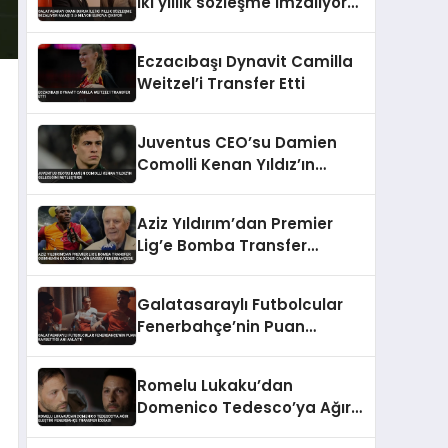
iki yıllık sözleşme imzalıyor
maaşı 3.5 milyon euroya
çıkıyor
Eczacıbaşı Dynavit Camilla
Weitzel’i Transfer Etti
Juventus CEO’su Damien
Comolli Kenan Yıldız’ın
Geleceğini Netleştirdi
Aziz Yıldırım’dan Premier
Lig’e Bomba Transfer
Osimhen’in Gözdesi Calvin
Bassey Fenerbahçe’de
Galatasaraylı Futbolcular
Fenerbahçe’nin Puan
Kaybettiği Anı Anlattı
Romelu Lukaku’dan
Domenico Tedesco’ya Ağır
Eleştiri Fenerbahçe Transfer