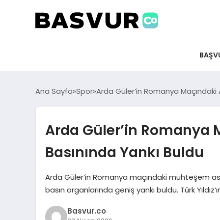
felix markets 360
felix markets app
felix markets forex
felix markets online
felix markets güvenilir mi
BAŞV
Ana Sayfa
Spor
Arda Güler’in Romanya Maçındaki A
Arda Güler’in Romanya M
Basınında Yankı Buldu
Arda Güler’in Romanya maçındaki muhteşem asisti
basın organlarında geniş yankı buldu. Türk Yıldız’
Basvur.co