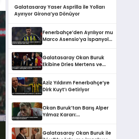
Galatasaray Yaser Asprilla ile Yolları
Ayırıyor Girona’ya Dönüyor
Fenerbahçe’den Ayrılıyor mu
Marco Asensio’ya İspanyol
Devleri Talip Oldu
Galatasaray Okan Buruk
Ekibine Dries Mertens ve
Tuğberk Tanrıvermiş’i
Katıyor
Aziz Yıldırım Fenerbahçe’ye
Dirk Kuyt’ı Getiriyor
Okan Buruk’tan Barış Alper
Yılmaz Kararı:
Galatasaray’da Kalıyor
Galatasaray Okan Buruk ile