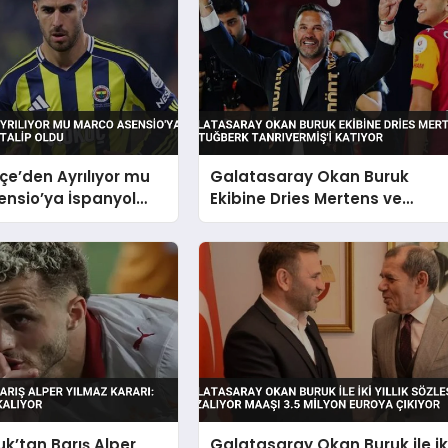
e’den Ayrılıyor mu
Galatasaray Okan Buruk
ensio’ya İspanyol
Ekibine Dries Mertens ve
alip Oldu
Tuğberk Tanrıvermiş’i Katıyor
k’tan Barış Alper
Galatasaray Okan Buruk ile ik