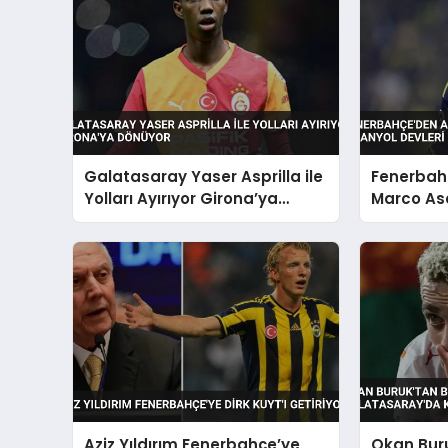
Galatasaray Yaser Asprilla ile
Fenerbahç
Yolları Ayırıyor Girona’ya
Marco As
Dönüyor
Devleri T
Aziz Yıldırım Fenerbahçe’ye
Okan Buru