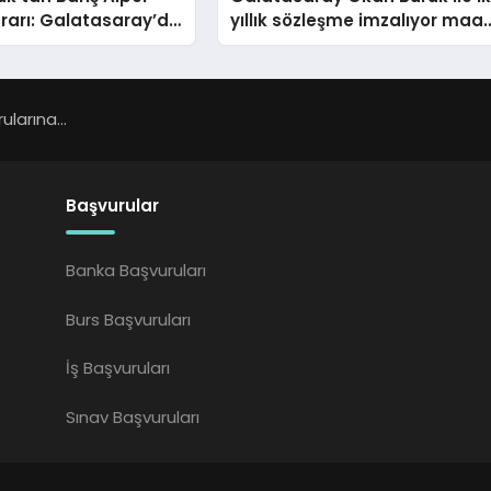
rarı: Galatasaray’da
yıllık sözleşme imzalıyor maaş
3.5 milyon euroya çıkıyor
larına...
Başvurular
Banka Başvuruları
Burs Başvuruları
İş Başvuruları
Sınav Başvuruları