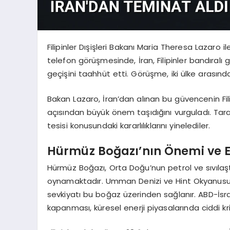
Filipinler Dışişleri Bakanı Maria Theresa Lazaro 
telefon görüşmesinde, İran, Filipinler bandıralı 
geçişini taahhüt etti. Görüşme, iki ülke arasınd
Bakan Lazaro, İran’dan alınan bu güvencenin Filip
açısından büyük önem taşıdığını vurguladı. Taraflar,
tesisi konusundaki kararlılıklarını yinelediler.
Hürmüz Boğazı’nın Önemi ve En
Hürmüz Boğazı, Orta Doğu’nun petrol ve sıvılaştı
oynamaktadır. Umman Denizi ve Hint Okyanusu ü
sevkiyatı bu boğaz üzerinden sağlanır. ABD-İsrai
kapanması, küresel enerji piyasalarında ciddi k