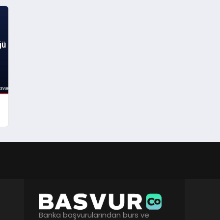
Banka başvurularından burs ve