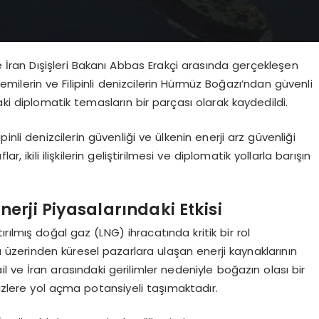
ile İran Dışişleri Bakanı Abbas Erakçi arasında gerçekleşen
gemilerin ve Filipinli denizcilerin Hürmüz Boğazı’ndan güvenli
aki diplomatik temasların bir parçası olarak kaydedildi.
inli denizcilerin güvenliği ve ülkenin enerji arz güvenliği
 ikili ilişkilerin geliştirilmesi ve diplomatik yollarla barışın
erji Piyasalarındaki Etkisi
rılmış doğal gaz (LNG) ihracatında kritik bir rol
zerinden küresel pazarlara ulaşan enerji kaynaklarının
l ve İran arasındaki gerilimler nedeniyle boğazın olası bir
rizlere yol açma potansiyeli taşımaktadır.