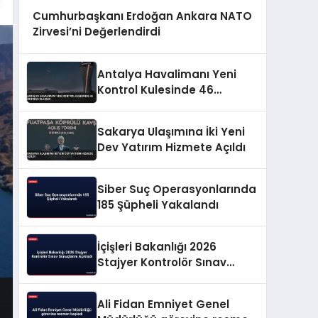
Cumhurbaşkanı Erdoğan Ankara NATO
Zirvesi’ni Değerlendirdi
Antalya Havalimanı Yeni
Kontrol Kulesinde 46
Metreye Ulaşıldı
Sakarya Ulaşımına İki Yeni
Dev Yatırım Hizmete Açıldı
Siber Suç Operasyonlarında
185 Şüpheli Yakalandı
İçişleri Bakanlığı 2026
Stajyer Kontrolör Sınav
Sonuçlarını Açıkladı
Ali Fidan Emniyet Genel